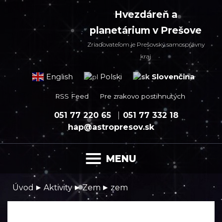
Hvezdáreň a
planetárium v Prešove
Zriaďovateľom je Prešovský samosprávny
kraj
Slovenčina
English
Polski
RSS Feed
Pre zrakovo postihnutých
051 77 220 65
051 77 332 18
hap@astropresov.sk
MENU
▸
▸
▸
Úvod
Aktivity
Zem
zem