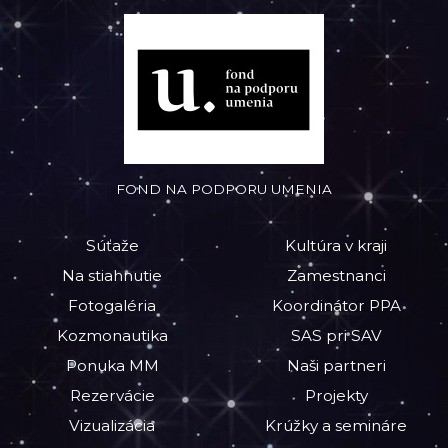
FOND NA PODPORU UMENIA
Súťaže
Kultúra v kraji
Na stiahnutie
Zamestnanci
Fotogaléria
Koordinátor PPA
Kozmonautika
SAS pri SAV
Ponuka MM
Naši partneri
Rezervácie
Projekty
Vizualizácia
Krúžky a semináre