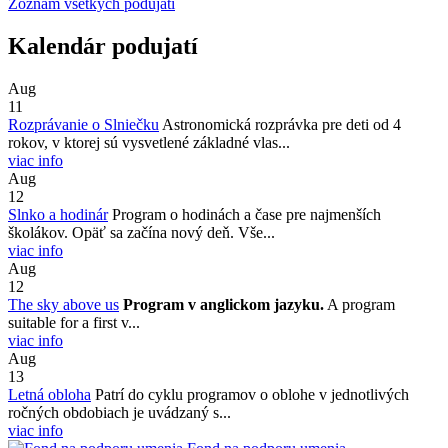
Zoznam všetkých podujatí
Kalendár podujatí
Aug
11
Rozprávanie o Slniečku
Astronomická rozprávka pre deti od 4
rokov, v ktorej sú vysvetlené základné vlas...
viac info
Aug
12
Slnko a hodinár
Program o hodinách a čase pre najmenších
školákov. Opäť sa začína nový deň. Vše...
viac info
Aug
12
The sky above us
Program v anglickom jazyku.
A program
suitable for a first v...
viac info
Aug
13
Letná obloha
Patrí do cyklu programov o oblohe v jednotlivých
ročných obdobiach je uvádzaný s...
viac info