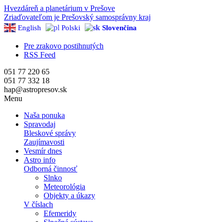
Hvezdáreň a
planetárium v Prešove
Zriaďovateľom je Prešovský samosprávny kraj
English
Polski
Slovenčina
Pre zrakovo postihnutých
RSS Feed
051 77 220 65
051 77 332 18
hap@astropresov.sk
Menu
Naša ponuka
Spravodaj
Bleskové správy
Zaujímavosti
Vesmír dnes
Astro info
Odborná činnosť
Slnko
Meteorológia
Objekty a úkazy
V číslach
Efemeridy