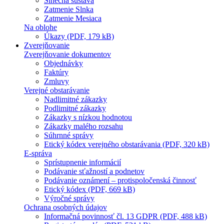
Slnečná sústava
Zatmenie Slnka
Zatmenie Mesiaca
Na oblohe
Úkazy (PDF, 179 kB)
Zverejňovanie
Zverejňovanie dokumentov
Objednávky
Faktúry
Zmluvy
Verejné obstarávanie
Nadlimitné zákazky
Podlimitné zákazky
Zákazky s nízkou hodnotou
Zákazky malého rozsahu
Súhrnné správy
Etický kódex verejného obstarávania (PDF, 320 kB)
E-správa
Sprístupnenie informácií
Podávanie sťažností a podnetov
Podávanie oznámení – protispoločenská činnosť
Etický kódex (PDF, 669 kB)
Výročné správy
Ochrana osobných údajov
Informačná povinnosť čl. 13 GDPR (PDF, 488 kB)