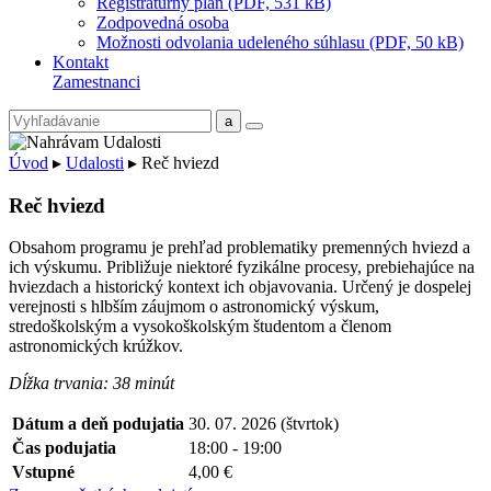
Registratúrny plán (PDF, 531 kB)
Zodpovedná osoba
Možnosti odvolania udeleného súhlasu (PDF, 50 kB)
Kontakt
Zamestnanci
Úvod
▸
Udalosti
▸
Reč hviezd
Reč hviezd
Obsahom programu je prehľad problematiky premenných hviezd a
ich výskumu. Približuje niektoré fyzikálne procesy, prebiehajúce na
hviezdach a historický kontext ich objavovania. Určený je dospelej
verejnosti s hlbším záujmom o astronomický výskum,
stredoškolským a vysokoškolským študentom a členom
astronomických krúžkov.
Dĺžka trvania: 38 minút
Dátum a deň podujatia
30. 07. 2026 (štvrtok)
Čas podujatia
18:00 - 19:00
Vstupné
4,00 €