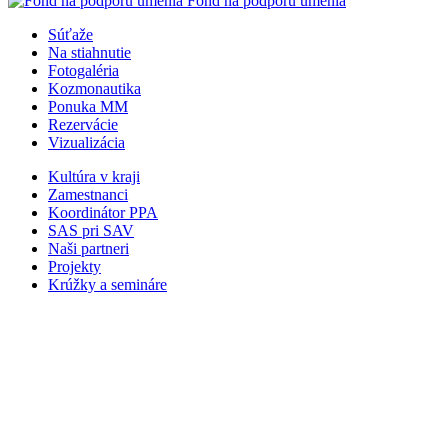
Fond na podporu umenia
Súťaže
Na stiahnutie
Fotogaléria
Kozmonautika
Ponuka MM
Rezervácie
Vizualizácia
Kultúra v kraji
Zamestnanci
Koordinátor PPA
SAS pri SAV
Naši partneri
Projekty
Krúžky a semináre