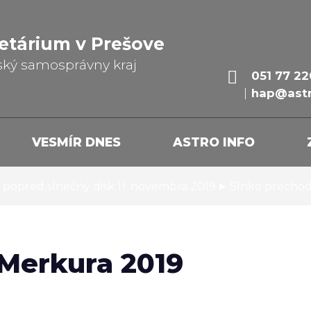
etárium v Prešove
ský samosprávny kraj
051 77 22
hap@astr
VESMÍR DNES
ASTRO INFO
▸
popred slnečný disk 11. novembra 2019
Slnko prechod
Merkura 2019