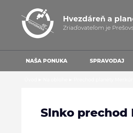
Hvezdáreň a
plan
Zriaďovateľom je Prešov
NAŠA PONUKA
SPRAVODAJ
▸
▸
Úvod
Na oblohe
Prechod planéty Merkúr 
Slnko prechod 