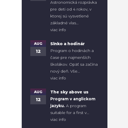
Astronomická rozprávka
pre deti od 4 rokov, v
ktorej sú vysvetlené
základné vlas...
viac info
AUG
Slnko a hodinár
Program o hodinách a
12
čase pre najmenších
školákov. Opäť sa začína
nový deň. Vše...
viac info
AUG
The sky above us
Program v anglickom
12
jazyku.
A program
suitable for a first v...
viac info