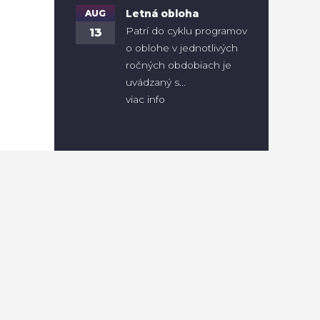
AUG
Letná obloha
Patrí do cyklu programov
13
o oblohe v jednotlivých
ročných obdobiach je
uvádzaný s...
viac info