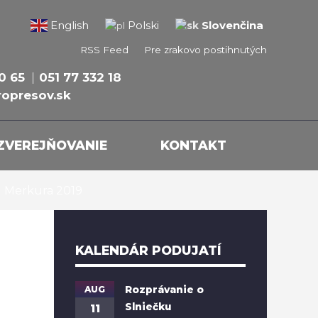
Slovenčina
English
Polski
RSS Feed
Pre zrakovo postihnutých
0 65
051 77 332 18
opresov.sk
ZVEREJŇOVANIE
KONTAKT
 Merkura 2019
KALENDÁR PODUJATÍ
AUG
Rozprávanie o
Slniečku
11