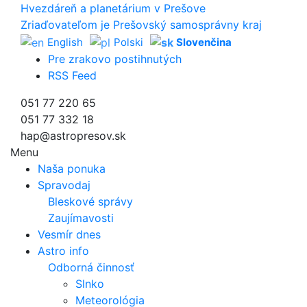
Hvezdáreň a
planetárium v Prešove
Zriaďovateľom je Prešovský samosprávny kraj
English
Polski
Slovenčina
Pre zrakovo postihnutých
RSS Feed
051 77 220 65
051 77 332 18
hap@astropresov.sk
Menu
Naša ponuka
Spravodaj
Bleskové správy
Zaujímavosti
Vesmír dnes
Astro info
Odborná činnosť
Slnko
Meteorológia