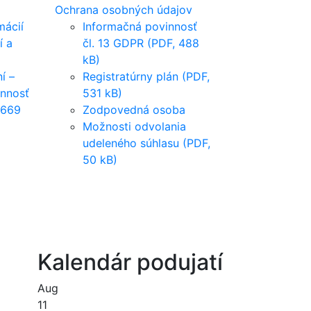
Ochrana osobných údajov
mácií
Informačná povinnosť
í a
čl. 13 GDPR (PDF, 488
kB)
í –
Registratúrny plán (PDF,
innosť
531 kB)
 669
Zodpovedná osoba
Možnosti odvolania
udeleného súhlasu (PDF,
50 kB)
Kalendár podujatí
Aug
11