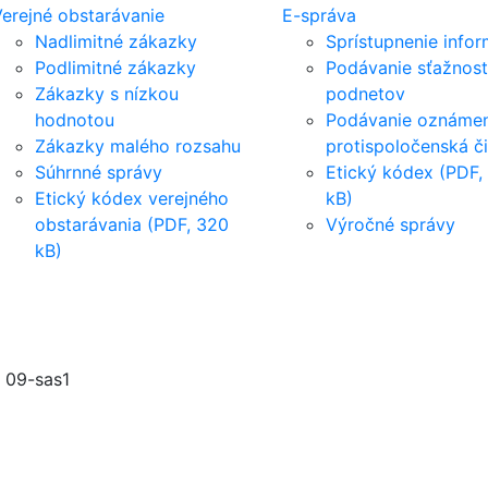
erejné obstarávanie
E-správa
Nadlimitné zákazky
Sprístupnenie infor
Podlimitné zákazky
Podávanie sťažnost
Zákazky s nízkou
podnetov
hodnotou
Podávanie oznámen
Zákazky malého rozsahu
protispoločenská č
Súhrnné správy
Etický kódex (PDF,
Etický kódex verejného
kB)
obstarávania (PDF, 320
Výročné správy
kB)
▸
09-sas1