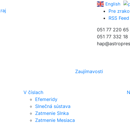
English
raj
Pre zrako
RSS Feed
051 77 220 65
051 77 332 18
hap@astropres
Zaujímavosti
V číslach
N
Efemeridy
Slnečná sústava
Zatmenie Slnka
Zatmenie Mesiaca