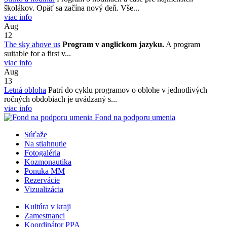
školákov. Opäť sa začína nový deň. Vše...
viac info
Aug
12
The sky above us
Program v anglickom jazyku.
A program
suitable for a first v...
viac info
Aug
13
Letná obloha
Patrí do cyklu programov o oblohe v jednotlivých
ročných obdobiach je uvádzaný s...
viac info
Fond na podporu umenia
Súťaže
Na stiahnutie
Fotogaléria
Kozmonautika
Ponuka MM
Rezervácie
Vizualizácia
Kultúra v kraji
Zamestnanci
Koordinátor PPA