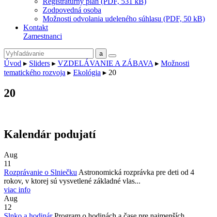
Registratúrny plán (PDF, 531 kB)
Zodpovedná osoba
Možnosti odvolania udeleného súhlasu (PDF, 50 kB)
Kontakt
Zamestnanci
Úvod
▸
Sliders
▸
VZDELÁVANIE A ZÁBAVA
▸
Možnosti
tematického rozvoja
▸
Ekológia
▸
20
20
Kalendár podujatí
Aug
11
Rozprávanie o Slniečku
Astronomická rozprávka pre deti od 4
rokov, v ktorej sú vysvetlené základné vlas...
viac info
Aug
12
Slnko a hodinár
Program o hodinách a čase pre najmenších