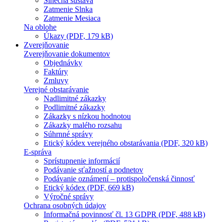
Slnečná sústava
Zatmenie Slnka
Zatmenie Mesiaca
Na oblohe
Úkazy (PDF, 179 kB)
Zverejňovanie
Zverejňovanie dokumentov
Objednávky
Faktúry
Zmluvy
Verejné obstarávanie
Nadlimitné zákazky
Podlimitné zákazky
Zákazky s nízkou hodnotou
Zákazky malého rozsahu
Súhrnné správy
Etický kódex verejného obstarávania (PDF, 320 kB)
E-správa
Sprístupnenie informácií
Podávanie sťažností a podnetov
Podávanie oznámení – protispoločenská činnosť
Etický kódex (PDF, 669 kB)
Výročné správy
Ochrana osobných údajov
Informačná povinnosť čl. 13 GDPR (PDF, 488 kB)