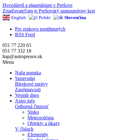
Hvezdáreň a
planetárium v Prešove
Zriaďovateľom je Prešovský samosprávny kraj
English
Polski
Slovenčina
Pre zrakovo postihnutých
RSS Feed
051 77 220 65
051 77 332 18
hap@astropresov.sk
Menu
Naša ponuka
Spravodaj
Bleskové správy
Zaujímavosti
Vesmír dnes
Astro info
Odborná činnosť
Slnko
Meteorológia
Objekty a úkazy
V číslach
Efemeridy