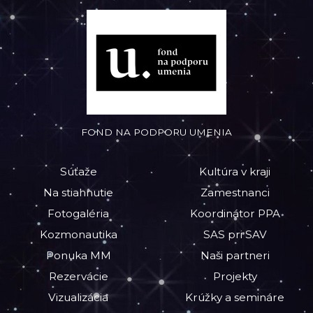
FOND NA PODPORU UMENIA
Súťaže
Kultúra v kraji
Na stiahnutie
Zamestnanci
Fotogaléria
Koordinátor PPA
Kozmonautika
SAS pri SAV
Ponuka MM
Naši partneri
Rezervácie
Projekty
Vizualizácia
Krúžky a semináre