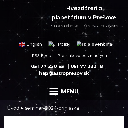
Hvezdáreň a
planetárium v Prešove
Zriaďovateľom je Prešovský samosprávny
kraj
Slovenčina
English
Polski
RSS Feed
Pre zrakovo postihnutých
051 77 220 65
051 77 332 18
hap@astropresov.sk
MENU
▸
Úvod
seminar-2024-prihlaska