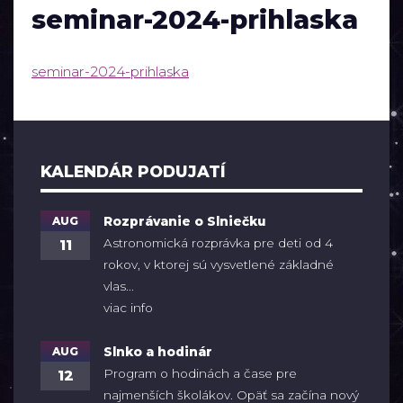
seminar-2024-prihlaska
seminar-2024-prihlaska
KALENDÁR PODUJATÍ
AUG
Rozprávanie o Slniečku
Astronomická rozprávka pre deti od 4
11
rokov, v ktorej sú vysvetlené základné
vlas...
viac info
AUG
Slnko a hodinár
Program o hodinách a čase pre
12
najmenších školákov. Opäť sa začína nový