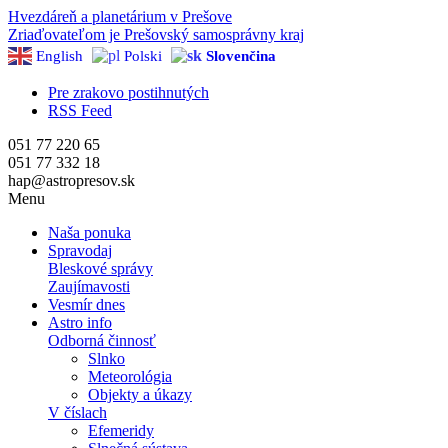
Hvezdáreň a
planetárium v Prešove
Zriaďovateľom je Prešovský samosprávny kraj
English
Polski
Slovenčina
Pre zrakovo postihnutých
RSS Feed
051 77 220 65
051 77 332 18
hap@astropresov.sk
Menu
Naša ponuka
Spravodaj
Bleskové správy
Zaujímavosti
Vesmír dnes
Astro info
Odborná činnosť
Slnko
Meteorológia
Objekty a úkazy
V číslach
Efemeridy