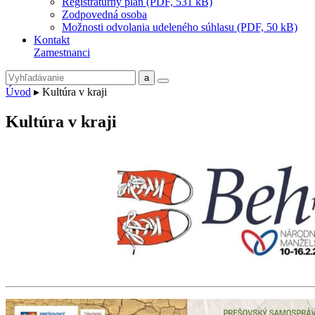
Registratúrny plán (PDF, 531 kB)
Zodpovedná osoba
Možnosti odvolania udeleného súhlasu (PDF, 50 kB)
Kontakt
Zamestnanci
Úvod
▸
Kultúra v kraji
Kultúra v kraji