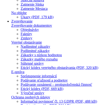
Slnečná sústava
Zatmenie Slnka
Zatmenie Mesiaca
Na oblohe
Úkazy (PDF, 179 kB)
Zverejňovanie
Zverejňovanie dokumentov
Objednávky
Faktúry
Zmluvy
Verejné obstarávanie
Nadlimitné zákazky
Podlimitné zákazky
Zákazky s nízkou hodnotou
Zákazky malého rozsahu
Súhrnné správy
Etický kódex verejného obstarávania (PDF, 320 kB)
E-správa
Sprístupnenie informácií
Podávanie sťažností a podnetov
Podávanie oznámení – protispoločenská činnosť
Etický kódex (PDF, 669 kB)
Výročné správy
Ochrana osobných údajov
Informačná povinnosť čl. 13 GDPR (PDF, 488 kB)