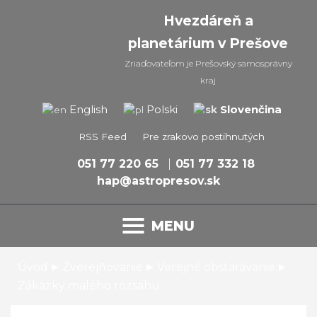
Hvezdáreň a
planetárium v Prešove
Zriaďovateľom je Prešovský samosprávny
kraj
Slovenčina
English
Polski
RSS Feed
Pre zrakovo postihnutých
051 77 220 65
051 77 332 18
hap@astropresov.sk
MENU
▸
▸
▸
Úvod
Zverejňovanie
Verejné obstarávanie
Zákazky malého rozsahu