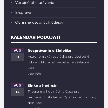
Verejné obstarávanie
E-správa
Ochrana osobných údajov
KALENDÁR PODUJATÍ
AUG
Rozprávanie o Slniečku
Astronomická rozprávka pre deti od 4
11
rokov, v ktorej sú vysvetlené základné
vlas...
viac info
AUG
Slnko a hodinár
Program o hodinách a čase pre
12
najmenších školákov. Opäť sa začína nový
deň. Vše...