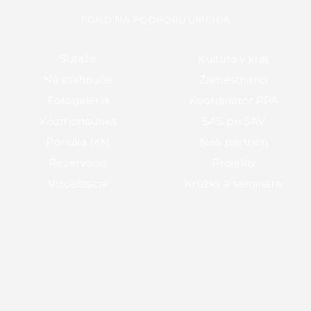
FOND NA PODPORU UMENIA
Súťaže
Kultúra v kraji
Na stiahnutie
Zamestnanci
Fotogaléria
Koordinátor PPA
Kozmonautika
SAS pri SAV
Ponuka MM
Naši partneri
Rezervácie
Projekty
Vizualizácia
Krúžky a semináre