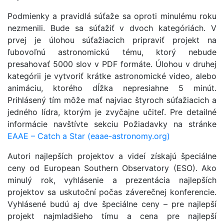
Podmienky a pravidlá súťaže sa oproti minulému roku
nezmenili. Bude sa súťažiť v dvoch kategóriách. V
prvej je úlohou súťažiacich pripraviť projekt na
ľubovoľnú astronomickú tému, ktorý nebude
presahovať 5000 slov v PDF formáte. Úlohou v druhej
kategórii je vytvoriť krátke astronomické video, alebo
animáciu, ktorého dĺžka nepresiahne 5 minút.
Prihlásený tím môže mať najviac štyroch súťažiacich a
jedného lídra, ktorým je zvyčajne učiteľ. Pre detailné
informácie navštívte sekciu Požiadavky na stránke
EAAE – Catch a Star (eaae-astronomy.org)
Autori najlepších projektov a videí získajú špeciálne
ceny od European Southern Observatory (ESO). Ako
minulý rok, vyhlásenie a prezentácia najlepších
projektov sa uskutoční počas záverečnej konferencie.
Vyhlásené budú aj dve špeciálne ceny – pre najlepší
projekt najmladšieho tímu a cena pre najlepší