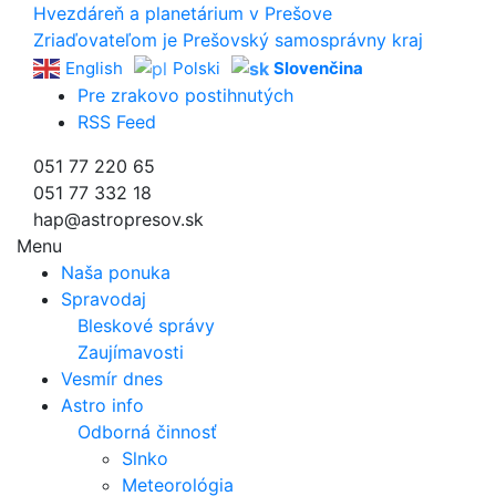
Hvezdáreň a
planetárium v Prešove
Zriaďovateľom je Prešovský samosprávny kraj
English
Polski
Slovenčina
Pre zrakovo postihnutých
RSS Feed
051 77 220 65
051 77 332 18
hap@astropresov.sk
Menu
Naša ponuka
Spravodaj
Bleskové správy
Zaujímavosti
Vesmír dnes
Astro info
Odborná činnosť
Slnko
Meteorológia