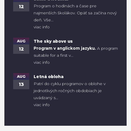
Program o hodinách a čase pre
12
najmenších školákov. Opäť sa začína nový
deň. Vše...
viac info
AUG
The sky above us
Program v anglickom jazyku.
A program
12
suitable for a first v...
viac info
AUG
Letná obloha
Patrí do cyklu programov o oblohe v
13
jednotlivých ročných obdobiach je
uvádzaný s...
viac info