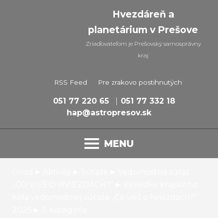
Hvezdáreň a
planetárium v Prešove
Zriaďovateľom je Prešovský samosprávny
kraj
RSS Feed
Pre zrakovo postihnutých
051 77 220 65
051 77 332 18
hap@astropresov.sk
MENU
▸
▸
▸
Úvod
Aktivity
Súťaže
Vedomostná súťaž
▸
„ČO VIEŠ O HVIEZDACH?”
Výsledky krajského
kola vedomostnej súťaže „Čo vieš o hviezdach?”
▸
2025
3. kategoria