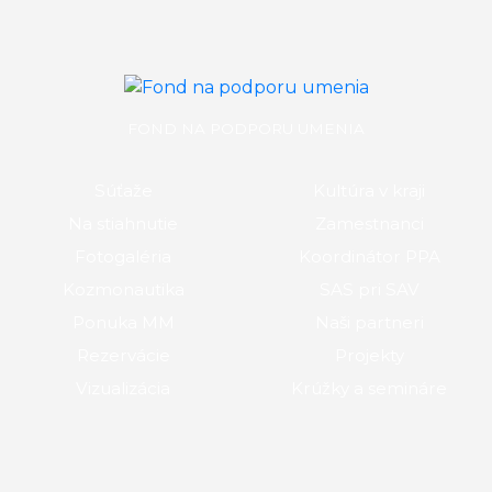
FOND NA PODPORU UMENIA
Súťaže
Kultúra v kraji
Na stiahnutie
Zamestnanci
Fotogaléria
Koordinátor PPA
Kozmonautika
SAS pri SAV
Ponuka MM
Naši partneri
Rezervácie
Projekty
Vizualizácia
Krúžky a semináre