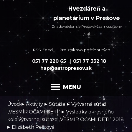
Hvezdáreň a
planetárium v Prešove
Zriaďovateľom je Prešovský samosprávny
kraj
RSS Feed
Pre zrakovo postihnutých
051 77 220 65
051 77 332 18
hap@astropresov.sk
MENU
▸
▸
▸
Úvod
Aktivity
Súťaže
Výtvarná súťaž
▸
„VESMÍR OČAMI DETÍ”
Výsledky okresného
kola výtvarnej súťaže „VESMÍR OČAMI DETÍ” 2018
▸
Elizabeth Peštová