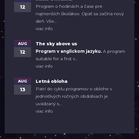
Program o hodinách a čase pre
12
najmenších školákov. Opäť sa začína nový
deň. Vše...
viac info
AUG
The sky above us
Program v anglickom jazyku.
A program
12
suitable for a first v...
viac info
AUG
Letná obloha
Patrí do cyklu programov o oblohe v
13
jednotlivých ročných obdobiach je
uvádzaný s...
viac info