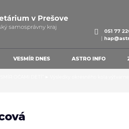
etárium v Prešove
ský samosprávny kraj
051 77 22
hap@astr
VESMÍR DNES
ASTRO INFO
▸
VESMÍR OČAMI DETÍ”
Výsledky okresného kola výtvarn
cová