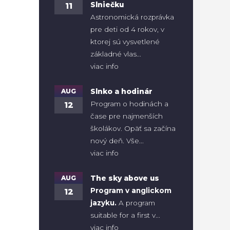
Slniečku
11
Astronomická rozprávka
pre deti od 4 rokov, v
ktorej sú vysvetlené
základné vlas...
viac info
AUG
Slnko a hodinár
Program o hodinách a
12
čase pre najmenších
školákov. Opäť sa začína
nový deň. Vše...
viac info
AUG
The sky above us
Program v anglickom
12
jazyku.
A program
suitable for a first v...
viac info