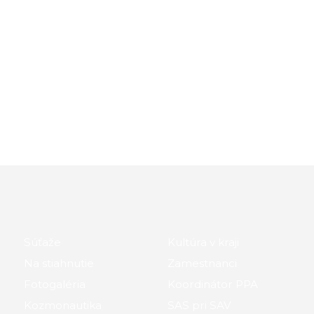
Súťaže
Kultúra v kraji
Na stiahnutie
Zamestnanci
Fotogaléria
Koordinátor PPA
Kozmonautika
SAS pri SAV