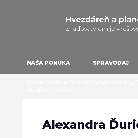
Hvezdáreň a
plan
Zriaďovateľom je Prešov
NAŠA PONUKA
SPRAVODAJ
▸
▸
▸
Úvod
Aktivity
Súťaže
Výtvarná súťaž „
Alexandra Ďuricová
Alexandra Ďuri