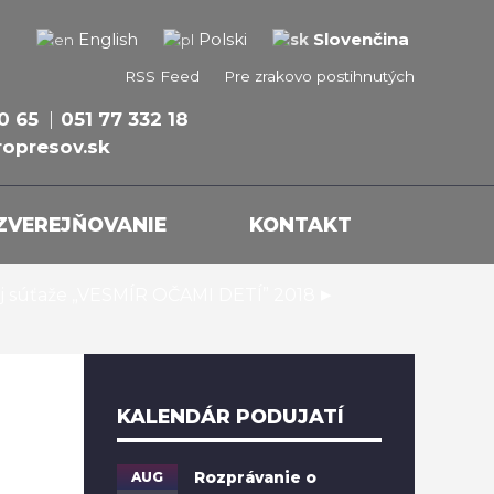
Slovenčina
English
Polski
RSS Feed
Pre zrakovo postihnutých
0 65
051 77 332 18
opresov.sk
ZVEREJŇOVANIE
KONTAKT
▸
ej súťaže „VESMÍR OČAMI DETÍ” 2018
KALENDÁR PODUJATÍ
AUG
Rozprávanie o