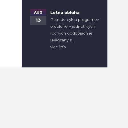
AUG
Letná obloha
Patrí do cyklu programov
13
o oblohe v jednotlivých
ročných obdobiach je
uvádzaný s...
viac info