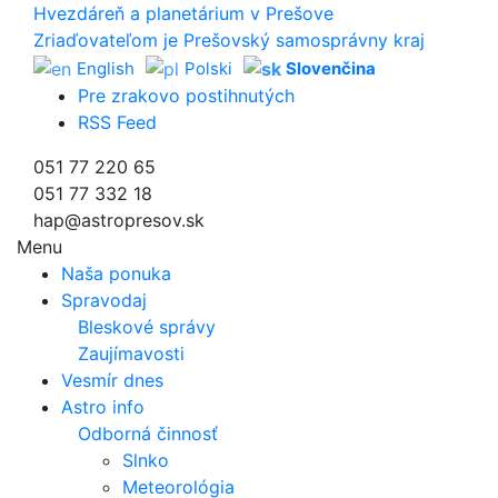
Hvezdáreň a
planetárium v Prešove
Zriaďovateľom je Prešovský samosprávny kraj
English
Polski
Slovenčina
Pre zrakovo postihnutých
RSS Feed
051 77 220 65
051 77 332 18
hap@astropresov.sk
Menu
Naša ponuka
Spravodaj
Bleskové správy
Zaujímavosti
Vesmír dnes
Astro info
Odborná činnosť
Slnko
Meteorológia