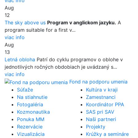
viac info
Aug
12
The sky above us
Program v anglickom jazyku.
A
program suitable for a first v...
viac info
Aug
13
Letná obloha
Patrí do cyklu programov o oblohe v
jednotlivých ročných obdobiach je uvádzaný s...
viac info
Fond na podporu umenia
Súťaže
Kultúra v kraji
Na stiahnutie
Zamestnanci
Fotogaléria
Koordinátor PPA
Kozmonautika
SAS pri SAV
Ponuka MM
Naši partneri
Rezervácie
Projekty
Vizualizácia
Krúžky a semináre