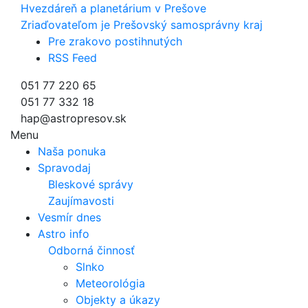
Hvezdáreň a
planetárium v Prešove
Zriaďovateľom je Prešovský samosprávny kraj
Pre zrakovo postihnutých
RSS Feed
051 77 220 65
051 77 332 18
hap@astropresov.sk
Menu
Naša ponuka
Spravodaj
Bleskové správy
Zaujímavosti
Vesmír dnes
Astro info
Odborná činnosť
Slnko
Meteorológia
Objekty a úkazy