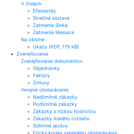
V číslach
Efemeridy
Slnečná sústava
Zatmenie Slnka
Zatmenie Mesiaca
Na oblohe
Úkazy (PDF, 179 kB)
Zverejňovanie
Zverejňovanie dokumentov
Objednávky
Faktúry
Zmluvy
Verejné obstarávanie
Nadlimitné zákazky
Podlimitné zákazky
Zákazky s nízkou hodnotou
Zákazky malého rozsahu
Súhrnné správy
Etický kódex verejného obstarávania