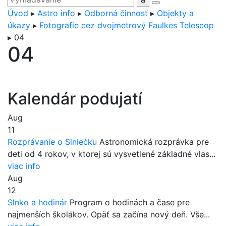
Úvod
▸
Astro info
▸
Odborná činnosť
▸
Objekty a
úkazy
▸
Fotografie cez dvojmetrový Faulkes Telescop
▸
04
04
Kalendár podujatí
Aug
11
Rozprávanie o Slniečku
Astronomická rozprávka pre
deti od 4 rokov, v ktorej sú vysvetlené základné vlas...
viac info
Aug
12
Slnko a hodinár
Program o hodinách a čase pre
najmenších školákov. Opäť sa začína nový deň. Vše...