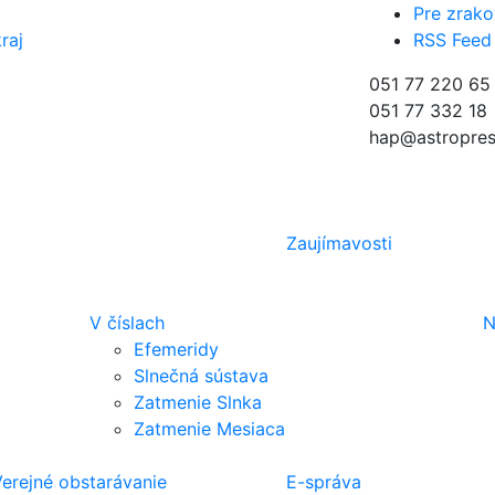
Pre zrako
raj
RSS Feed
051 77 220 65
051 77 332 18
hap@astropres
Zaujímavosti
V číslach
N
Efemeridy
Slnečná sústava
Zatmenie Slnka
Zatmenie Mesiaca
erejné obstarávanie
E-správa