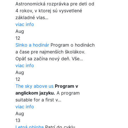
Astronomická rozprávka pre deti od
4 rokov, v ktorej sú vysvetlené
základné vlas...
viac info
Aug
12
Slnko a hodinár
Program o hodinách
a čase pre najmenších školákov.
Opäť sa začína nový deň. Vše...
viac info
Aug
12
The sky above us
Program v
anglickom jazyku.
A program
suitable for a first v...
viac info
Aug
13
Letná obloha
Patrí do cyklu