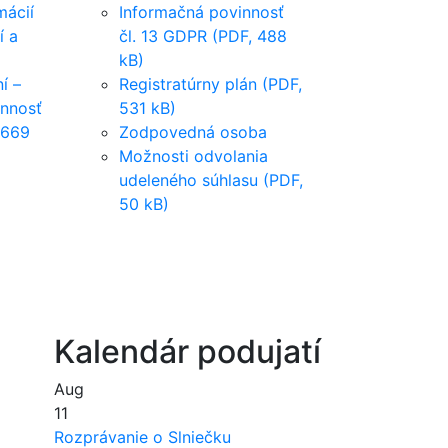
mácií
Informačná povinnosť
í a
čl. 13 GDPR (PDF, 488
kB)
í –
Registratúrny plán (PDF,
innosť
531 kB)
 669
Zodpovedná osoba
Možnosti odvolania
udeleného súhlasu (PDF,
50 kB)
Kalendár podujatí
Aug
11
Rozprávanie o Slniečku