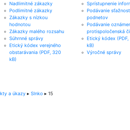
Nadlimitné zákazky
Sprístupnenie infor
Podlimitné zákazky
Podávanie sťažnost
Zákazky s nízkou
podnetov
hodnotou
Podávanie oznámen
Zákazky malého rozsahu
protispoločenská č
Súhrnné správy
Etický kódex (PDF,
Etický kódex verejného
kB)
obstarávania (PDF, 320
Výročné správy
kB)
kty a úkazy
▸
Slnko
▸
15