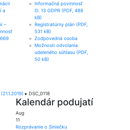
mácií
Informačná povinnosť
í a
čl. 13 GDPR (PDF, 488
kB)
í –
Registratúrny plán (PDF,
innosť
531 kB)
 669
Zodpovedná osoba
Možnosti odvolania
udeleného súhlasu (PDF,
50 kB)
(21.1.2019)
▸
DSC_0118
Kalendár podujatí
Aug
11
Rozprávanie o Slniečku