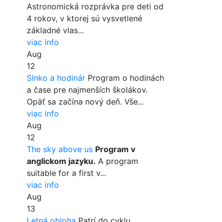
Astronomická rozprávka pre deti od
4 rokov, v ktorej sú vysvetlené
základné vlas...
viac info
Aug
12
Slnko a hodinár
Program o hodinách
a čase pre najmenších školákov.
Opäť sa začína nový deň. Vše...
viac info
Aug
12
The sky above us
Program v
anglickom jazyku.
A program
suitable for a first v...
viac info
Aug
13
Letná obloha
Patrí do cyklu