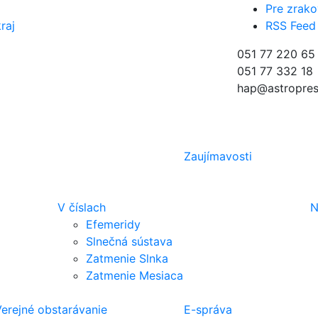
Pre zrako
raj
RSS Feed
051 77 220 65
051 77 332 18
hap@astropres
Zaujímavosti
V číslach
N
Efemeridy
Slnečná sústava
Zatmenie Slnka
Zatmenie Mesiaca
erejné obstarávanie
E-správa