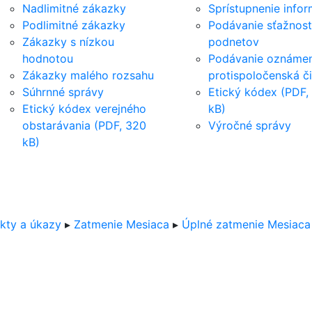
Nadlimitné zákazky
Sprístupnenie infor
Podlimitné zákazky
Podávanie sťažnost
Zákazky s nízkou
podnetov
hodnotou
Podávanie oznámen
Zákazky malého rozsahu
protispoločenská č
Súhrnné správy
Etický kódex (PDF,
Etický kódex verejného
kB)
obstarávania (PDF, 320
Výročné správy
kB)
kty a úkazy
▸
Zatmenie Mesiaca
▸
Úplné zatmenie Mesiaca 