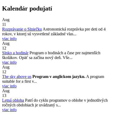
Kalendár podujatí
Aug
11
Rozprávanie o Slniečku
Astronomická rozprávka pre deti od 4
rokov, v ktorej sú vysvetlené základné vlas...
viac info
Aug
12
Slnko a hodinár
Program o hodinách a čase pre najmenších
školákov. Opäť sa začína nový deň. Vše...
viac info
Aug
12
The sky above us
Program v anglickom jazyku.
A program
suitable for a first v...
viac info
Aug
13
Letná obloha
Patrí do cyklu programov o oblohe v jednotlivých
ročných obdobiach je uvádzaný s...
viac info