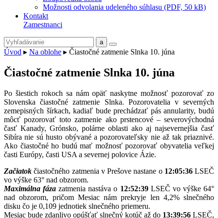
Možnosti odvolania udeleného súhlasu (PDF, 50 kB)
Kontakt
Zamestnanci
Úvod
▸
Na oblohe
▸
Čiastočné zatmenie Slnka 10. júna
Čiastočné zatmenie Slnka 10. júna
Po šiestich rokoch sa nám opäť naskytne možnosť pozorovať zo
Slovenska čiastočné zatmenie Slnka. Pozorovatelia v severných
zemepisných šírkach, kadiaľ bude prechádzať pás annularity, budú
môcť pozorovať toto zatmenie ako prstencové – severovýchodná
časť Kanady, Grónsko, polárne oblasti ako aj najsevernejšia časť
Sibíra nie sú husto obývané a pozorovateľsky nie až tak priaznivé.
Ako čiastočné ho budú mať možnosť pozorovať obyvatelia veľkej
časti Európy, časti USA a severnej polovice Ázie.
Začiatok
čiastočného zatmenia v Prešove nastane o
12:05:36
LSEČ
vo výške 63° nad obzorom.
Maximálna fáza
zatmenia nastáva o
12:52:39
LSEČ vo výške 64°
nad obzorom, pričom Mesiac nám prekryje len 4,2% slnečného
disku čo je 0,109 jednotiek slnečného priemeru.
Mesiac bude zdanlivo opúšťať slnečný kotúč až do
13:39:56
LSEČ,