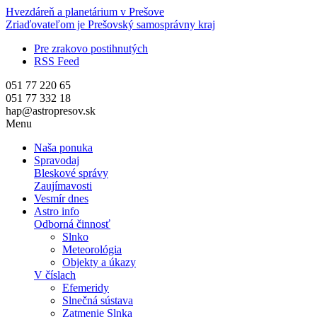
Hvezdáreň a
planetárium v Prešove
Zriaďovateľom je Prešovský samosprávny kraj
Pre zrakovo postihnutých
RSS Feed
051 77 220 65
051 77 332 18
hap@astropresov.sk
Menu
Naša ponuka
Spravodaj
Bleskové správy
Zaujímavosti
Vesmír dnes
Astro info
Odborná činnosť
Slnko
Meteorológia
Objekty a úkazy
V číslach
Efemeridy
Slnečná sústava
Zatmenie Slnka