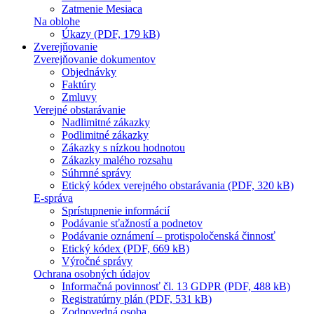
Zatmenie Mesiaca
Na oblohe
Úkazy (PDF, 179 kB)
Zverejňovanie
Zverejňovanie dokumentov
Objednávky
Faktúry
Zmluvy
Verejné obstarávanie
Nadlimitné zákazky
Podlimitné zákazky
Zákazky s nízkou hodnotou
Zákazky malého rozsahu
Súhrnné správy
Etický kódex verejného obstarávania (PDF, 320 kB)
E-správa
Sprístupnenie informácií
Podávanie sťažností a podnetov
Podávanie oznámení – protispoločenská činnosť
Etický kódex (PDF, 669 kB)
Výročné správy
Ochrana osobných údajov
Informačná povinnosť čl. 13 GDPR (PDF, 488 kB)
Registratúrny plán (PDF, 531 kB)
Zodpovedná osoba