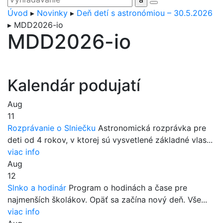
Úvod
▸
Novinky
▸
Deň detí s astronómiou – 30.5.2026
▸
MDD2026-io
MDD2026-io
Kalendár podujatí
Aug
11
Rozprávanie o Slniečku
Astronomická rozprávka pre
deti od 4 rokov, v ktorej sú vysvetlené základné vlas...
viac info
Aug
12
Slnko a hodinár
Program o hodinách a čase pre
najmenších školákov. Opäť sa začína nový deň. Vše...
viac info