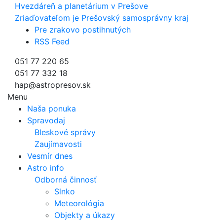
Hvezdáreň a
planetárium v Prešove
Zriaďovateľom je Prešovský samosprávny kraj
Pre zrakovo postihnutých
RSS Feed
051 77 220 65
051 77 332 18
hap@astropresov.sk
Menu
Naša ponuka
Spravodaj
Bleskové správy
Zaujímavosti
Vesmír dnes
Astro info
Odborná činnosť
Slnko
Meteorológia
Objekty a úkazy