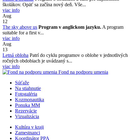
školákov. Opäť sa začína nový deň. Vše...
viac info
Aug
12
The sky above us
Program v anglickom jazyku.
A program
suitable for a first v...
viac info
Aug
13
Letná obloha
Patrí do cyklu programov o oblohe v jednotlivých
ročných obdobiach je uvádzaný s...
viac info
Fond na podporu umenia
Súťaže
Na stiahnutie
Fotogaléria
Kozmonautika
Ponuka MM
Rezervácie
Vizualizácia
Kultúra v kraji
Zamestnanci
Koordinátor PPA