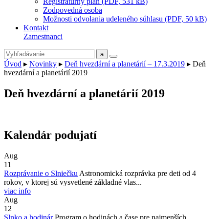
Registratúrny plán (PDF, 531 kB)
Zodpovedná osoba
Možnosti odvolania udeleného súhlasu (PDF, 50 kB)
Kontakt
Zamestnanci
Úvod
▸
Novinky
▸
Deň hvezdární a planetárií – 17.3.2019
▸
Deň
hvezdární a planetárií 2019
Deň hvezdární a planetárií 2019
Kalendár podujatí
Aug
11
Rozprávanie o Slniečku
Astronomická rozprávka pre deti od 4
rokov, v ktorej sú vysvetlené základné vlas...
viac info
Aug
12
Slnko a hodinár
Program o hodinách a čase pre najmenších