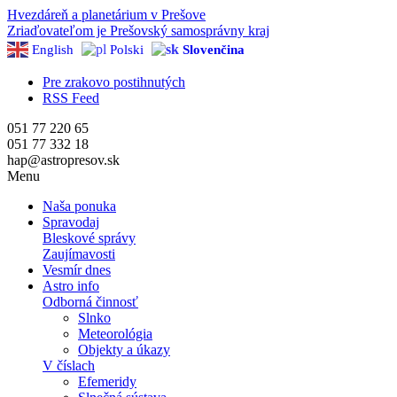
Hvezdáreň a
planetárium v Prešove
Zriaďovateľom je Prešovský samosprávny kraj
English
Polski
Slovenčina
Pre zrakovo postihnutých
RSS Feed
051 77 220 65
051 77 332 18
hap@astropresov.sk
Menu
Naša ponuka
Spravodaj
Bleskové správy
Zaujímavosti
Vesmír dnes
Astro info
Odborná činnosť
Slnko
Meteorológia
Objekty a úkazy
V číslach
Efemeridy