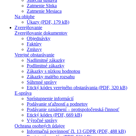
Slnečná sústava
Zatmenie Slnka
Zatmenie Mesiaca
Na oblohe
Úkazy (PDF, 179 kB)
Zverejňovanie
Zverejňovanie dokumentov
Objednávky
Faktúry
Zmluvy
Verejné obstarávanie
Nadlimitné zákazky
Podlimitné zákazky
Zákazky s nízkou hodnotou
Zákazky malého rozsahu
Súhrnné správy
Etický kódex verejného obstarávania (PDF, 320 kB)
E-správa
Sprístupnenie informácií
Podávanie sťažností a podnetov
Podávanie oznámení – protispoločenská činnosť
Etický kódex (PDF, 669 kB)
Výročné správy
Ochrana osobných údajov
Informačná povinnosť čl. 13 GDPR (PDF, 488 kB)