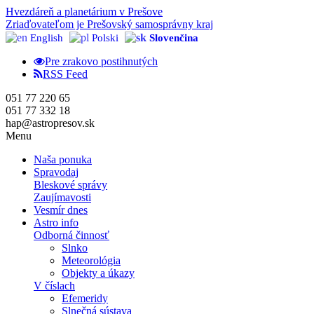
Hvezdáreň a
planetárium v Prešove
Zriaďovateľom je Prešovský samosprávny kraj
English
Polski
Slovenčina
Pre zrakovo postihnutých
RSS Feed
051 77 220 65
051 77 332 18
hap@astropresov.sk
Menu
Naša ponuka
Spravodaj
Bleskové správy
Zaujímavosti
Vesmír dnes
Astro info
Odborná činnosť
Slnko
Meteorológia
Objekty a úkazy
V číslach
Efemeridy
Slnečná sústava