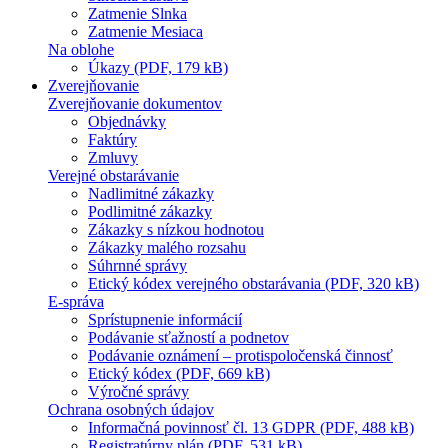
Zatmenie Slnka
Zatmenie Mesiaca
Na oblohe
Úkazy (PDF, 179 kB)
Zverejňovanie
Zverejňovanie dokumentov
Objednávky
Faktúry
Zmluvy
Verejné obstarávanie
Nadlimitné zákazky
Podlimitné zákazky
Zákazky s nízkou hodnotou
Zákazky malého rozsahu
Súhrnné správy
Etický kódex verejného obstarávania (PDF, 320 kB)
E-správa
Sprístupnenie informácií
Podávanie sťažností a podnetov
Podávanie oznámení – protispoločenská činnosť
Etický kódex (PDF, 669 kB)
Výročné správy
Ochrana osobných údajov
Informačná povinnosť čl. 13 GDPR (PDF, 488 kB)
Registratúrny plán (PDF, 531 kB)