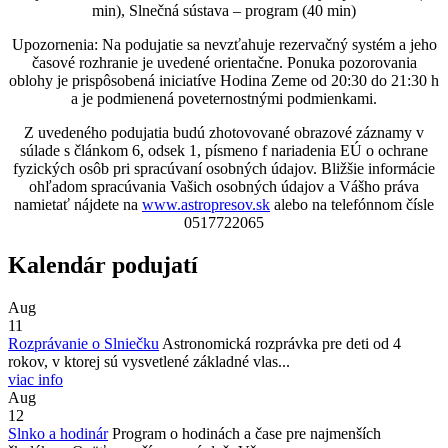
min), Slnečná sústava – program (40 min)
Upozornenia: Na podujatie sa nevzťahuje rezervačný systém a jeho
časové rozhranie je uvedené orientačne. Ponuka pozorovania
oblohy je prispôsobená iniciatíve Hodina Zeme od 20:30 do 21:30 h
a je podmienená poveternostnými podmienkami.
Z uvedeného podujatia budú zhotovované obrazové záznamy v
súlade s článkom 6, odsek 1, písmeno f nariadenia EÚ o ochrane
fyzických osôb pri spracúvaní osobných údajov. Bližšie informácie
ohľadom spracúvania Vašich osobných údajov a Vášho práva
namietať nájdete na
www.astropresov.sk
alebo na telefónnom čísle
0517722065
Kalendár podujatí
Aug
11
Rozprávanie o Slniečku
Astronomická rozprávka pre deti od 4
rokov, v ktorej sú vysvetlené základné vlas...
viac info
Aug
12
Slnko a hodinár
Program o hodinách a čase pre najmenších