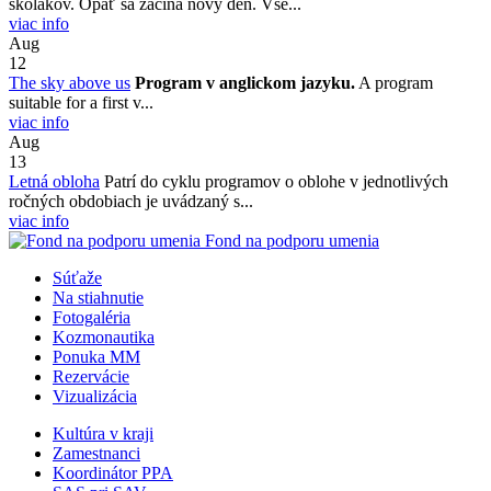
školákov. Opäť sa začína nový deň. Vše...
viac info
Aug
12
The sky above us
Program v anglickom jazyku.
A program
suitable for a first v...
viac info
Aug
13
Letná obloha
Patrí do cyklu programov o oblohe v jednotlivých
ročných obdobiach je uvádzaný s...
viac info
Fond na podporu umenia
Súťaže
Na stiahnutie
Fotogaléria
Kozmonautika
Ponuka MM
Rezervácie
Vizualizácia
Kultúra v kraji
Zamestnanci
Koordinátor PPA