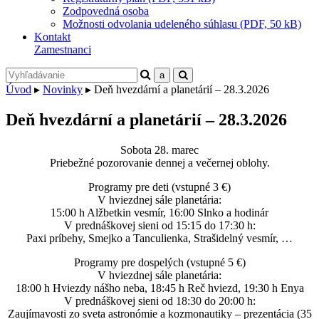
Zodpovedná osoba
Možnosti odvolania udeleného súhlasu (PDF, 50 kB)
Kontakt
Zamestnanci
Úvod
▸
Novinky
▸
Deň hvezdární a planetárií – 28.3.2026
Deň hvezdární a planetárií – 28.3.2026
Sobota 28. marec
Priebežné pozorovanie dennej a večernej oblohy.
Programy pre deti (vstupné 3 €)
V hviezdnej sále planetária:
15:00 h Alžbetkin vesmír, 16:00 Slnko a hodinár
V prednáškovej sieni od 15:15 do 17:30 h:
Paxi príbehy, Smejko a Tanculienka, Strašidelný vesmír, …
Programy pre dospelých (vstupné 5 €)
V hviezdnej sále planetária:
18:00 h Hviezdy nášho neba, 18:45 h Reč hviezd, 19:30 h Enya
V prednáškovej sieni od 18:30 do 20:00 h:
Zaujímavosti zo sveta astronómie a kozmonautiky – prezentácia (35