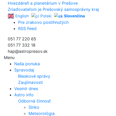
Hvezdáreň a
planetárium v Prešove
Zriaďovateľom je Prešovský samosprávny kraj
English
Polski
Slovenčina
Pre zrakovo postihnutých
RSS Feed
051 77 220 65
051 77 332 18
hap@astropresov.sk
Menu
Naša ponuka
Spravodaj
Bleskové správy
Zaujímavosti
Vesmír dnes
Astro info
Odborná činnosť
Slnko
Meteorológia