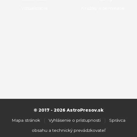
Vizualizácia
Krúžky a semináre
© 2017 - 2026 AstroPresov.sk
Mapa stránok
|
Vyhlásenie o prístupnosti
|
Správca
obsahu a technický prevádzkovateľ