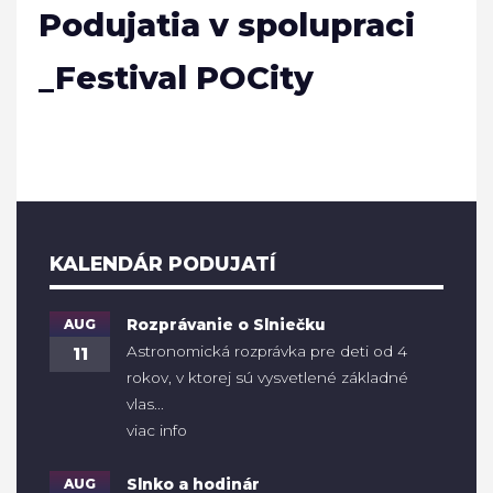
Podujatia v spolupraci
_Festival POCity
KALENDÁR PODUJATÍ
AUG
Rozprávanie o Slniečku
Astronomická rozprávka pre deti od 4
11
rokov, v ktorej sú vysvetlené základné
vlas...
viac info
AUG
Slnko a hodinár