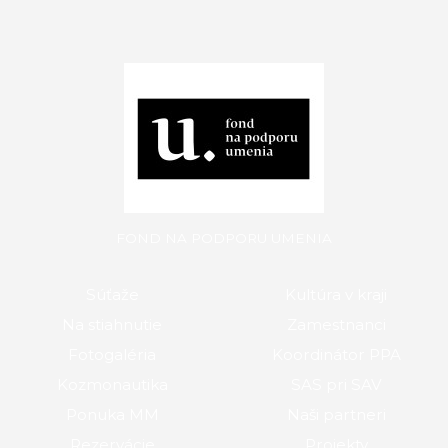
FOND NA PODPORU UMENIA
Súťaže
Kultúra v kraji
Na stiahnutie
Zamestnanci
Fotogaléria
Koordinátor PPA
Kozmonautika
SAS pri SAV
Ponuka MM
Naši partneri
Rezervácie
Projekty