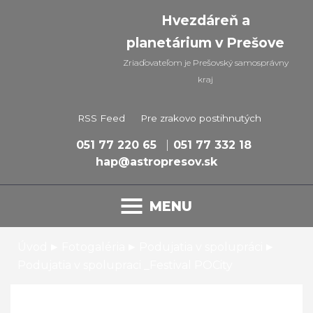
Hvezdáreň a
planetárium v Prešove
Zriaďovateľom je Prešovský samosprávny
kraj
RSS Feed
Pre zrakovo postihnutých
051 77 220 65
051 77 332 18
hap@astropresov.sk
MENU
▸
▸
▸
Úvod
Fotogaléria
Podujatia v spolupráci
Podujatia v spolupraci _Festival POCity