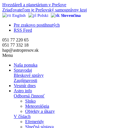
Hvezdáreň a
planetárium v Prešove
Zriaďovateľom je Prešovský samosprávny kraj
English
Polski
Slovenčina
Pre zrakovo postihnutých
RSS Feed
051 77 220 65
051 77 332 18
hap@astropresov.sk
Menu
Naša ponuka
Spravodaj
Bleskové správy
Zaujímavosti
Vesmír dnes
Astro info
Odborná činnosť
Slnko
Meteorológia
Objekty a úkazy
V číslach
Efemeridy
Slnečná sústava