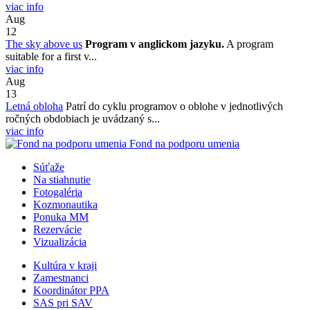
viac info
Aug
12
The sky above us
Program v anglickom jazyku.
A program
suitable for a first v...
viac info
Aug
13
Letná obloha
Patrí do cyklu programov o oblohe v jednotlivých
ročných obdobiach je uvádzaný s...
viac info
Fond na podporu umenia
Súťaže
Na stiahnutie
Fotogaléria
Kozmonautika
Ponuka MM
Rezervácie
Vizualizácia
Kultúra v kraji
Zamestnanci
Koordinátor PPA
SAS pri SAV