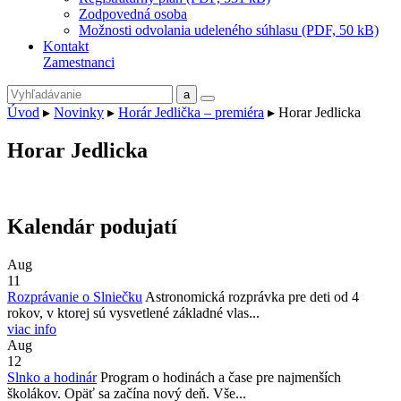
Zodpovedná osoba
Možnosti odvolania udeleného súhlasu (PDF, 50 kB)
Kontakt
Zamestnanci
Úvod
▸
Novinky
▸
Horár Jedlička – premiéra
▸
Horar Jedlicka
Horar Jedlicka
Kalendár podujatí
Aug
11
Rozprávanie o Slniečku
Astronomická rozprávka pre deti od 4
rokov, v ktorej sú vysvetlené základné vlas...
viac info
Aug
12
Slnko a hodinár
Program o hodinách a čase pre najmenších
školákov. Opäť sa začína nový deň. Vše...