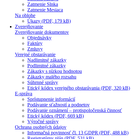
Zatmenie Slnka
Zatmenie Mesiaca
Na oblohe
Úkazy (PDF, 179 kB)
Zverejňovanie
Zverejňovanie dokumentov
Objednávky
Faktúry
Zmluvy
Verejné obstarávanie
Nadlimitné zákazky
Podlimitné zákazky
Zákazky s nízkou hodnotou
Zákazky malého rozsahu
Súhrnné správy
Etický kódex verejného obstarávania (PDF, 320 kB)
E-správa
Sprístupnenie informácií
Podávanie sťažností a podnetov
Podávanie oznámení – protispoločenská činnosť
Etický kódex (PDF, 669 kB)
Výročné správy
Ochrana osobných údajov
Informačná povinnosť čl. 13 GDPR (PDF, 488 kB)
Registratúrny plán (PDF, 531 kB)