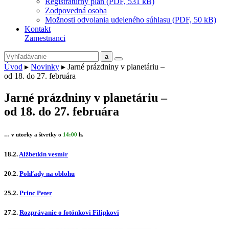
Registratúrny plán (PDF, 531 kB)
Zodpovedná osoba
Možnosti odvolania udeleného súhlasu (PDF, 50 kB)
Kontakt
Zamestnanci
Úvod
▸
Novinky
▸
Jarné prázdniny v planetáriu –
od 18. do 27. februára
Jarné prázdniny v planetáriu –
od 18. do 27. februára
… v utorky a štvrtky o
14:00
h.
18.2.
Alžbetkin vesmír
20.2.
Pohľady na oblohu
25.2.
Princ Peter
27.2.
Rozprávanie o fotónkovi Filipkovi