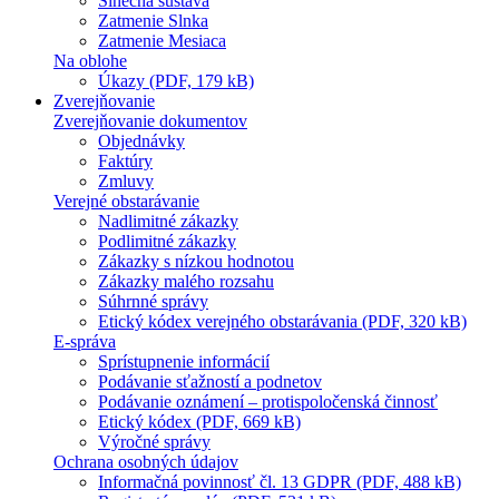
Slnečná sústava
Zatmenie Slnka
Zatmenie Mesiaca
Na oblohe
Úkazy (PDF, 179 kB)
Zverejňovanie
Zverejňovanie dokumentov
Objednávky
Faktúry
Zmluvy
Verejné obstarávanie
Nadlimitné zákazky
Podlimitné zákazky
Zákazky s nízkou hodnotou
Zákazky malého rozsahu
Súhrnné správy
Etický kódex verejného obstarávania (PDF, 320 kB)
E-správa
Sprístupnenie informácií
Podávanie sťažností a podnetov
Podávanie oznámení – protispoločenská činnosť
Etický kódex (PDF, 669 kB)
Výročné správy
Ochrana osobných údajov
Informačná povinnosť čl. 13 GDPR (PDF, 488 kB)