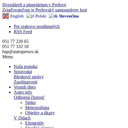
Hvezdáreň a
planetárium v Prešove
Zriaďovateľom je Prešovský samosprávny kraj
English
Polski
Slovenčina
Pre zrakovo postihnutých
RSS Feed
051 77 220 65
051 77 332 18
hap@astropresov.sk
Menu
Naša ponuka
Spravodaj
Bleskové správy
Zaujímavosti
Vesmír dnes
Astro info
Odborná činnosť
Slnko
Meteorológia
Objekty a úkazy
V číslach
Efemeridy