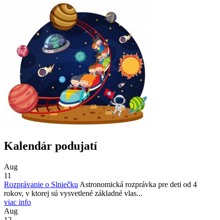
Kalendár podujatí
Aug
11
Rozprávanie o Slniečku
Astronomická rozprávka pre deti od 4
rokov, v ktorej sú vysvetlené základné vlas...
viac info
Aug
12