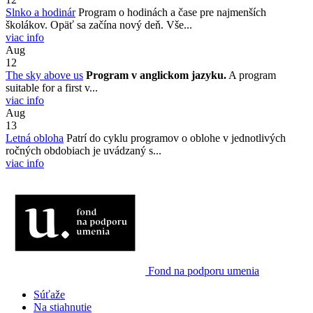
Slnko a hodinár
Program o hodinách a čase pre najmenších
školákov. Opäť sa začína nový deň. Vše...
viac info
Aug
12
The sky above us
Program v anglickom jazyku.
A program
suitable for a first v...
viac info
Aug
13
Letná obloha
Patrí do cyklu programov o oblohe v jednotlivých
ročných obdobiach je uvádzaný s...
viac info
Fond na podporu umenia
Súťaže
Na stiahnutie