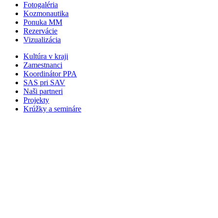
Fotogaléria
Kozmonautika
Ponuka MM
Rezervácie
Vizualizácia
Kultúra v kraji
Zamestnanci
Koordinátor PPA
SAS pri SAV
Naši partneri
Projekty
Krúžky a semináre