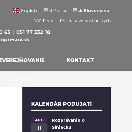
Slovenčina
English
Polski
RSS Feed
Pre zrakovo postihnutých
0 65
051 77 332 18
opresov.sk
ZVEREJŇOVANIE
KONTAKT
ster_1639-7057
KALENDÁR PODUJATÍ
AUG
Rozprávanie o
Slniečku
11