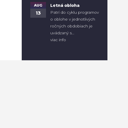
AUG
Letná obloha
Patrí do cyklu programov
13
o oblohe v jednotlivých
ročných obdobiach je
uvádzaný s...
viac info