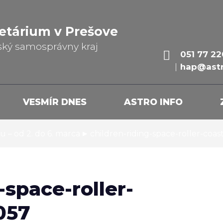
etárium v Prešove
ský samosprávny kraj
051 77 22
hap@astr
VESMÍR DNES
ASTRO INFO
▸
u – od 2. do 6. marca
children-riding-space-roller-coa
-space-roller-
057