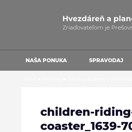
Hvezdáreň a
plan
Zriaďovateľom je Prešov
NAŠA PONUKA
SPRAVODAJ
▸
▸
Úvod
Novinky
Jarné prázdniny v planetári
children-riding
coaster_1639-7