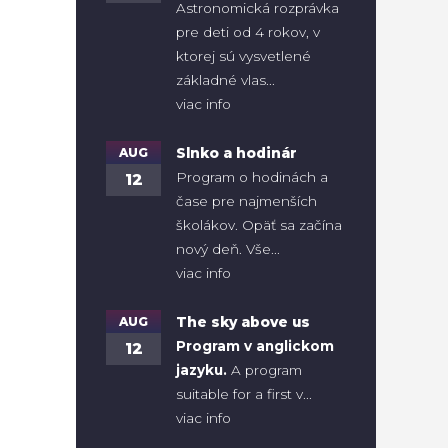
Astronomická rozprávka
pre deti od 4 rokov, v
ktorej sú vysvetlené
základné vlas...
viac info
AUG
Slnko a hodinár
Program o hodinách a
12
čase pre najmenších
školákov. Opäť sa začína
nový deň. Vše...
viac info
AUG
The sky above us
Program v anglickom
12
jazyku.
A program
suitable for a first v...
viac info