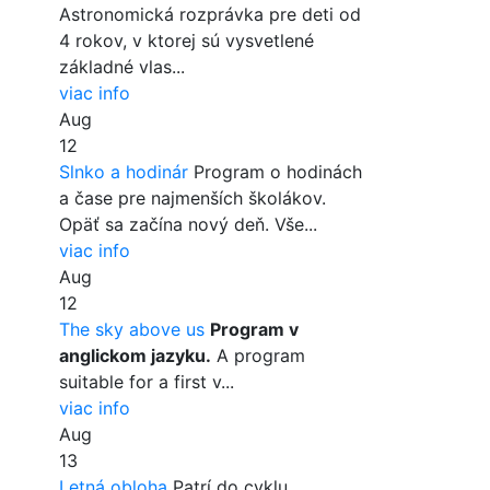
Astronomická rozprávka pre deti od
4 rokov, v ktorej sú vysvetlené
základné vlas...
viac info
Aug
12
Slnko a hodinár
Program o hodinách
a čase pre najmenších školákov.
Opäť sa začína nový deň. Vše...
viac info
Aug
12
The sky above us
Program v
anglickom jazyku.
A program
suitable for a first v...
viac info
Aug
13
Letná obloha
Patrí do cyklu