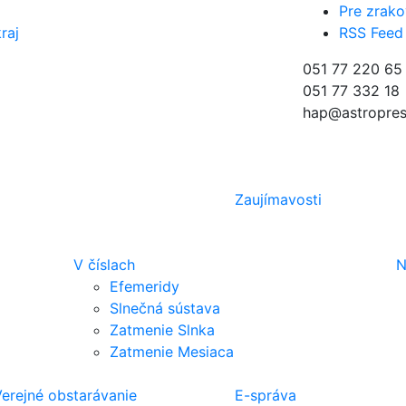
Pre zrako
raj
RSS Feed
051 77 220 65
051 77 332 18
hap@astropres
Zaujímavosti
V číslach
N
Efemeridy
Slnečná sústava
Zatmenie Slnka
Zatmenie Mesiaca
erejné obstarávanie
E-správa