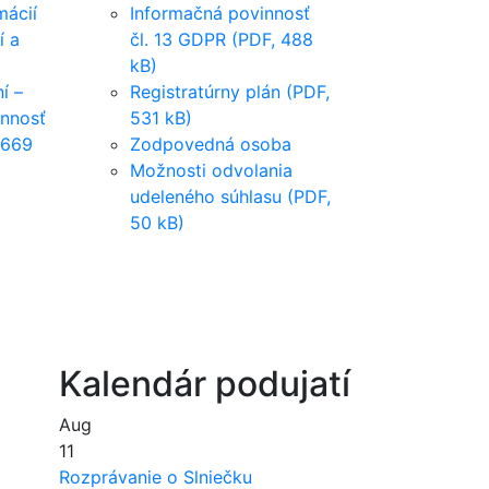
mácií
Informačná povinnosť
í a
čl. 13 GDPR (PDF, 488
kB)
í –
Registratúrny plán (PDF,
innosť
531 kB)
 669
Zodpovedná osoba
Možnosti odvolania
udeleného súhlasu (PDF,
50 kB)
Kalendár podujatí
Aug
11
Rozprávanie o Slniečku