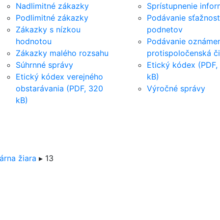
Nadlimitné zákazky
Sprístupnenie infor
Podlimitné zákazky
Podávanie sťažnost
Zákazky s nízkou
podnetov
hodnotou
Podávanie oznámen
Zákazky malého rozsahu
protispoločenská č
Súhrnné správy
Etický kódex (PDF,
Etický kódex verejného
kB)
obstarávania (PDF, 320
Výročné správy
kB)
árna žiara
▸
13