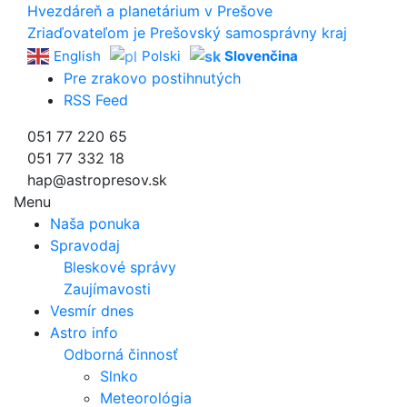
Hvezdáreň a
planetárium v Prešove
Zriaďovateľom je Prešovský samosprávny kraj
English
Polski
Slovenčina
Pre zrakovo postihnutých
RSS Feed
051 77 220 65
051 77 332 18
hap@astropresov.sk
Menu
Naša ponuka
Spravodaj
Bleskové správy
Zaujímavosti
Vesmír dnes
Astro info
Odborná činnosť
Slnko
Meteorológia