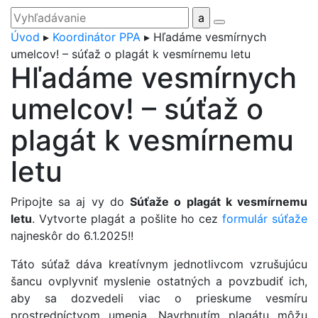
Úvod
▸
Koordinátor PPA
▸
Hľadáme vesmírnych
umelcov! – súťaž o plagát k vesmírnemu letu
Hľadáme vesmírnych
umelcov! – súťaž o
plagát k vesmírnemu
letu
Pripojte sa aj vy do
Súťaže o plagát k vesmírnemu
letu
. Vytvorte plagát a pošlite ho cez
formulár súťaže
najneskôr do 6.1.2025!!
Táto súťaž dáva kreatívnym jednotlivcom vzrušujúcu
šancu ovplyvniť myslenie ostatných a povzbudiť ich,
aby sa dozvedeli viac o prieskume vesmíru
prostredníctvom umenia. Navrhnutím plagátu môžu