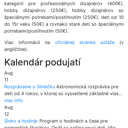
kategórií pre profesionálnych dizajnérov (400€),
hobby dizajnérov (250€), hobby dizajnérov so
špeciálnymi potrebami/postihnutím (250€), deti od 10
do 15r veku (50€) a rovnako staré deti so špeciálnymi
potrebami/postihnutím (50€).
Viac informácií na
oficiálnej stránke súťaže
(v
angličtine).
Kalendár podujatí
Aug
11
Rozprávanie o Slniečku
Astronomická rozprávka pre
deti od 4 rokov, v ktorej sú vysvetlené základné vlas...
viac info
Aug
12
Slnko a hodinár
Program o hodinách a čase pre
najmenších školákov. Opäť sa začína nový deň. Vše...