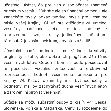
účastníci ukázať, čo pre nich a spoločnosť znamená
prieskum vesmíru. Vyhráte nielen finančnú odmenu, ale
zanecháte trvalý odkaz tvorivej mysle pre vesmírne
misie vašej krajiny. Či už ste ctižiadostivý umelec,
vesmírny nadšenec alebo ste len nadšený z
reprezentácie svojej krajiny jedinečným spôsobom,
táto súťaž je vaším javiskom, aby ste zažiarili!
Účastníci budú hodnotení na základe kreativity,
originality a toho, ako dobre ich plagát odráža tému
vesmírnych letov. Odborná komisia bude posudzovať
aj posolstvo, vizuálnu príťažlivosť a efektívnosť
reprezentácie hodnôt vesmírneho prieskumu pre
krajiny V4. Každý dizajn by mal byť jedinečný a
podnetný, mal by zachytávať ducha vesmírnych letov
a zároveň inšpirovať verejnosť.
Súťaže sa môžu zúčastniť osoby z krajín V4: Česka,
Slovenska, Poľska a Maďarska. Ceny sú rozdelené do