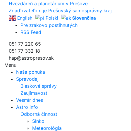
Hvezdáreň a
planetárium v Prešove
Zriaďovateľom je Prešovský samosprávny kraj
English
Polski
Slovenčina
Pre zrakovo postihnutých
RSS Feed
051 77 220 65
051 77 332 18
hap@astropresov.sk
Menu
Naša ponuka
Spravodaj
Bleskové správy
Zaujímavosti
Vesmír dnes
Astro info
Odborná činnosť
Slnko
Meteorológia