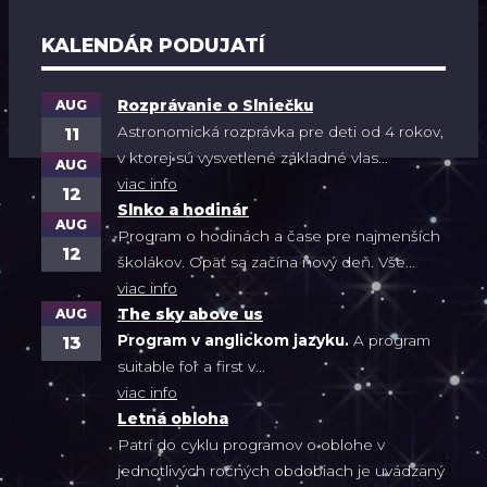
KALENDÁR PODUJATÍ
AUG
Rozprávanie o Slniečku
Astronomická rozprávka pre deti od 4 rokov,
11
v ktorej sú vysvetlené základné vlas...
AUG
viac info
12
Slnko a hodinár
AUG
Program o hodinách a čase pre najmenších
12
školákov. Opäť sa začína nový deň. Vše...
viac info
AUG
The sky above us
Program v anglickom jazyku.
A program
13
suitable for a first v...
viac info
Letná obloha
Patrí do cyklu programov o oblohe v
jednotlivých ročných obdobiach je uvádzaný