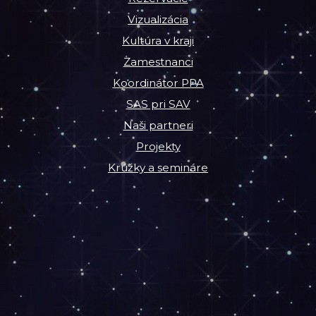
Vizualizácia
Kultúra v kraji
Zamestnanci
Koordinátor PPA
SAS pri SAV
Naši partneri
Projekty
Krúžky a semináre