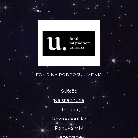
s...
viac info
FOND NA PODPORU UMENIA
Súťaže
Na stiahnutie
Fotogaléria
Kozmonautika
Ponuka MM
Rezervácie