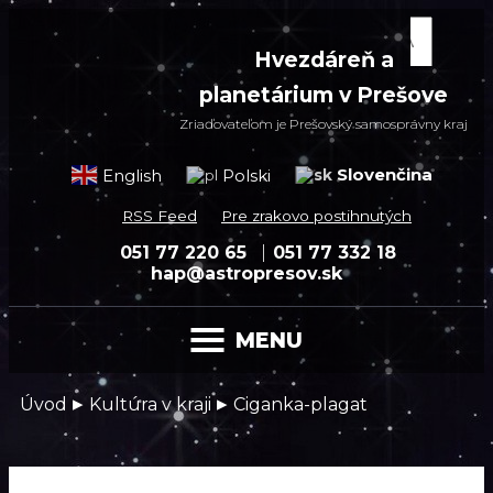
Hvezdáreň a
planetárium v Prešove
Zriaďovateľom je Prešovský samosprávny kraj
Slovenčina
English
Polski
RSS Feed
Pre zrakovo postihnutých
051 77 220 65
051 77 332 18
hap@astropresov.sk
MENU
▸
▸
Úvod
Kultúra v kraji
Ciganka-plagat