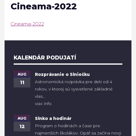
Cineama-2022
Cineama-2022
KALENDÁR PODUJATÍ
AUG
Rozprávanie o Slniečku
Astronomická rozprávka pre deti od 4
11
rokov, v ktorej sú vysvetlené základné
vlas...
viac info
AUG
Slnko a hodinár
Program o hodinách a čase pre
12
najmenších školákov. Opäť sa začína nový