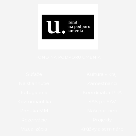
FOND NA PODPORU UMENIA
Súťaže
Kultúra v kraji
Na stiahnutie
Zamestnanci
Fotogaléria
Koordinátor PPA
Kozmonautika
SAS pri SAV
Ponuka MM
Naši partneri
Rezervácie
Projekty
Vizualizácia
Krúžky a semináre