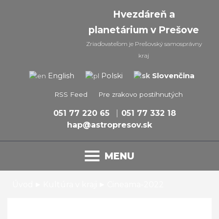
Hvezdáreň a
planetárium v Prešove
Zriaďovateľom je Prešovský samosprávny
kraj
Slovenčina
English
Polski
RSS Feed
Pre zrakovo postihnutých
051 77 220 65
051 77 332 18
hap@astropresov.sk
MENU
▸
▸
Úvod
Kultúra v kraji
Cineama-2022