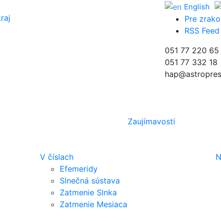
English
raj
Pre zrako
RSS Feed
051 77 220 65
051 77 332 18
hap@astropres
Zaujímavosti
V číslach
N
Efemeridy
Slnečná sústava
Zatmenie Slnka
Zatmenie Mesiaca