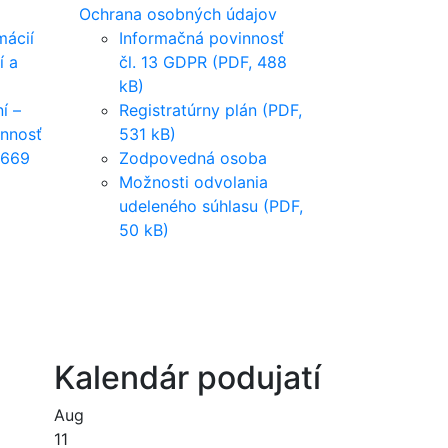
Ochrana osobných údajov
mácií
Informačná povinnosť
í a
čl. 13 GDPR (PDF, 488
kB)
í –
Registratúrny plán (PDF,
innosť
531 kB)
 669
Zodpovedná osoba
Možnosti odvolania
udeleného súhlasu (PDF,
50 kB)
Kalendár podujatí
Aug
11