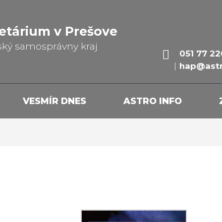
etárium v Prešove
ský samosprávny kraj
051 77 22
hap@astr
VESMÍR DNES
ASTRO INFO