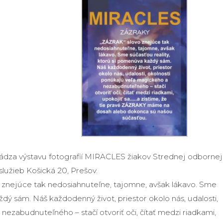
ádza výstavu fotografií MIRACLES žiakov Strednej odbornej
 služieb Košická 20, Prešov.
nejúce tak nedosiahnuteľne, tajomne, avšak lákavo. Sme
ždý sám. Náš každodenný život, priestor okolo nás, udalosti,
ezabudnuteľného – stačí otvoriť oči, čítať medzi riadkami,