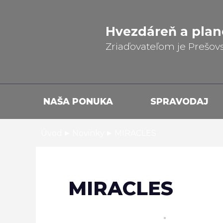
Hvezdáreň a
plan
Zriaďovateľom je Prešov
NAŠA PONUKA
SPRAVODAJ
▸
▸
Úvod
Novinky
MIRACLES
MIRACLES