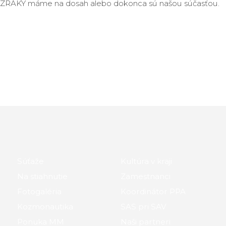
é ZÁZRAKY máme na dosah alebo dokonca sú našou súčasťou.
Súťaže
Kultúra v kraji
Na stiahnutie
Zamestnanci
Fotogaléria
Koordinátor PPA
Kozmonautika
SAS pri SAV
Ponuka MM
Naši partneri