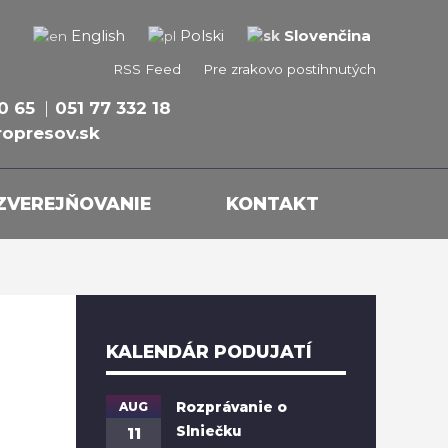
Slovenčina
English
Polski
RSS Feed
Pre zrakovo postihnutých
0 65
051 77 332 18
opresov.sk
ZVEREJŇOVANIE
KONTAKT
KALENDÁR PODUJATÍ
AUG
Rozprávanie o
Slniečku
11