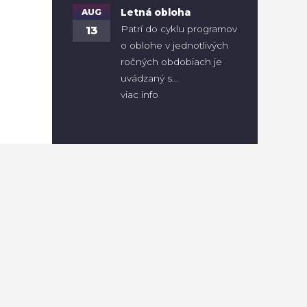
AUG
Letná obloha
Patrí do cyklu programov
13
o oblohe v jednotlivých
ročných obdobiach je
uvádzaný s...
viac info