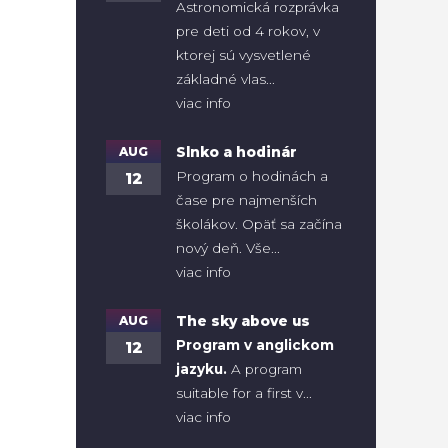
Astronomická rozprávka
pre deti od 4 rokov, v
ktorej sú vysvetlené
základné vlas...
viac info
AUG
Slnko a hodinár
Program o hodinách a
12
čase pre najmenších
školákov. Opäť sa začína
nový deň. Vše...
viac info
AUG
The sky above us
Program v anglickom
12
jazyku.
A program
suitable for a first v...
viac info