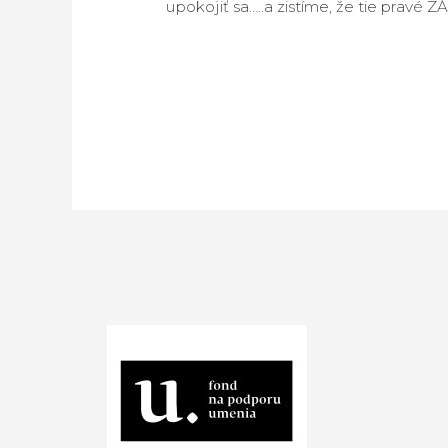
upokojiť sa…..a zistíme, že tie prav