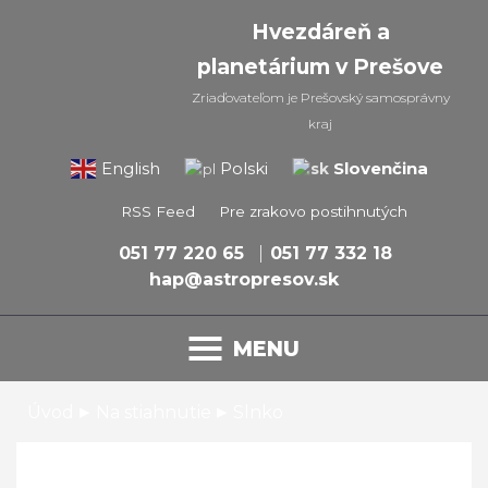
Hvezdáreň a
planetárium v Prešove
Zriaďovateľom je Prešovský samosprávny
kraj
Slovenčina
English
Polski
RSS Feed
Pre zrakovo postihnutých
051 77 220 65
051 77 332 18
hap@astropresov.sk
MENU
▸
▸
Úvod
Na stiahnutie
Slnko