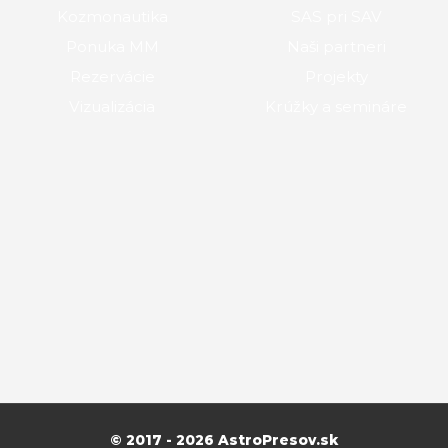
Kozmonautika
SAS pri SAV
Ponuka MM
Naši partneri
Rezervácie
Projekty
Vizualizácia
Krúžky a semináre
© 2017 - 2026 AstroPresov.sk