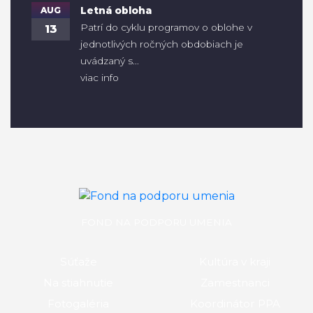
AUG
Letná obloha
Patrí do cyklu programov o oblohe v
13
jednotlivých ročných obdobiach je
uvádzaný s...
viac info
FOND NA PODPORU UMENIA
Súťaže
Kultúra v kraji
Na stiahnutie
Zamestnanci
Fotogaléria
Koordinátor PPA