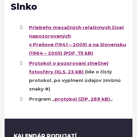
Slnko
Priebehy mesačných relatívnych čísel
napozorovaných
v Prešove (1941 – 2005) a na Slovensku
(1964 – 2005) (PDF, 75 kB)
Protokol o pozorovaní slnečnej
fotosféry (XLS, 23 kB)
(ide o čistý
protokol, po vyplnení údajov zmiznú
znaky #)
Program „
protokol (ZIP, 269 kB)
„
KALENDÁR PODUJATÍ