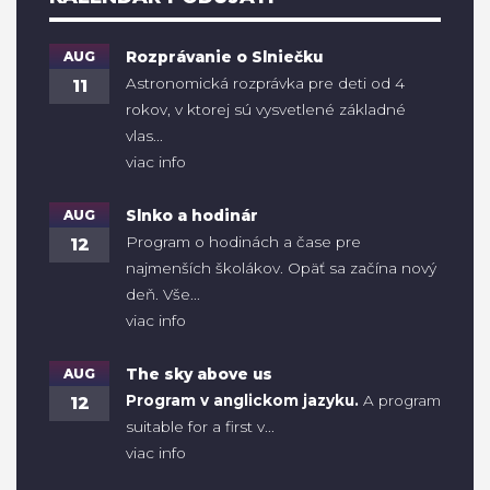
AUG
Rozprávanie o Slniečku
Astronomická rozprávka pre deti od 4
11
rokov, v ktorej sú vysvetlené základné
vlas...
viac info
AUG
Slnko a hodinár
Program o hodinách a čase pre
12
najmenších školákov. Opäť sa začína nový
deň. Vše...
viac info
AUG
The sky above us
Program v anglickom jazyku.
A program
12
suitable for a first v...
viac info