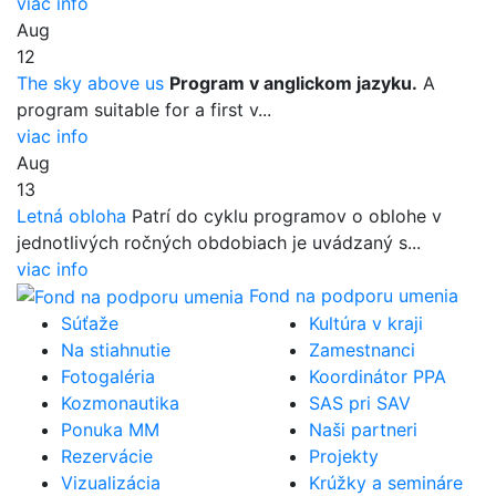
viac info
Aug
12
The sky above us
Program v anglickom jazyku.
A
program suitable for a first v...
viac info
Aug
13
Letná obloha
Patrí do cyklu programov o oblohe v
jednotlivých ročných obdobiach je uvádzaný s...
viac info
Fond na podporu umenia
Súťaže
Kultúra v kraji
Na stiahnutie
Zamestnanci
Fotogaléria
Koordinátor PPA
Kozmonautika
SAS pri SAV
Ponuka MM
Naši partneri
Rezervácie
Projekty
Vizualizácia
Krúžky a semináre