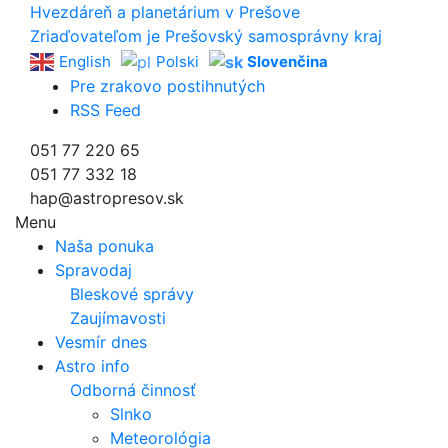
Hvezdáreň a
planetárium v Prešove
Zriaďovateľom je Prešovský samosprávny kraj
English
Polski
Slovenčina
Pre zrakovo postihnutých
RSS Feed
051 77 220 65
051 77 332 18
hap@astropresov.sk
Menu
Naša ponuka
Spravodaj
Bleskové správy
Zaujímavosti
Vesmír dnes
Astro info
Odborná činnosť
Slnko
Meteorológia