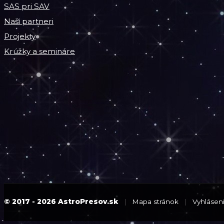
SAS pri SAV
Naši partneri
Projekty
Krúžky a semináre
© 2017 - 2026 AstroPresov.sk
|
Mapa stránok
|
Vyhláseni