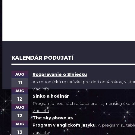
KALENDÁR PODUJATÍ
AUG
Rozprávanie o Slniečku
Astronomická rozprávka pre deti od 4 rokov, v ktore
11
viac info
AUG
Slnko a hodinár
12
Program o hodinách a čase pre najmenších školáko
AUG
viac info
12
The sky above us
AUG
Program v anglickom jazyku.
A program suitable f
13
viac info