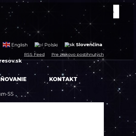
Slovenčina
English
Polski
RSS Feed
Pre zrakovo postihnutých
esov.sk
JŇOVANIE
KONTAKT
um-SS