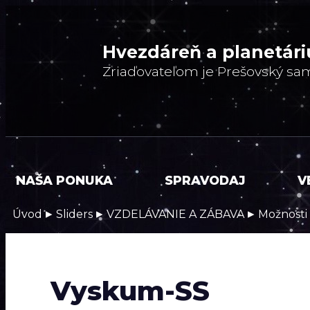
Hvezdáreň a
planetár
Zriaďovateľom je Prešovský sa
NAŠA PONUKA
SPRAVODAJ
V
▸
▸
▸
Úvod
Sliders
VZDELÁVANIE A ZÁBAVA
Možnosti
Vyskum-SS