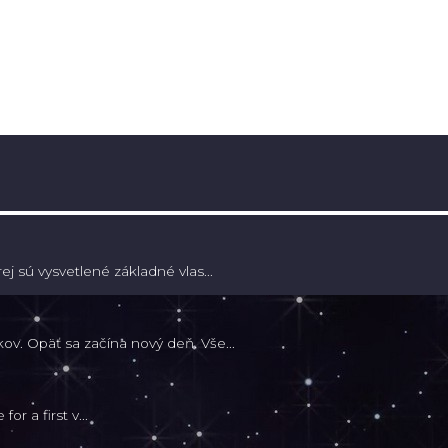
j sú vysvetlené základné vlas...
v. Opäť sa začína nový deň. Vše...
or a first v...