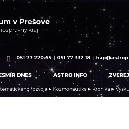
ium v Prešove
mosprávny kraj
051 77 220 65
051 77 332 18
hap@astropr
ESMÍR DNES
ASTRO INFO
ZVERE
▸
▸
▸
 tematického rozvoja
Kozmonautika
Kronika
Vysk