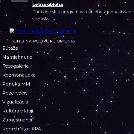
Letná obloha
Patrí do cyklu programov o oblohe v jednotlivých 
viac info
FOND NA PODPORU UMENIA
Súťaže
Na stiahnutie
Fotogaléria
Kozmonautika
Ponuka MM
Rezervácie
Vizualizácia
Kultúra v kraji
Zamestnanci
Koordinátor PPA