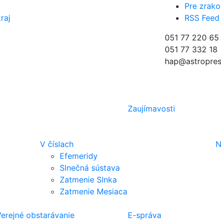
Pre zrako
raj
RSS Feed
051 77 220 65
051 77 332 18
hap@astropres
Zaujímavosti
V číslach
N
Efemeridy
Slnečná sústava
Zatmenie Slnka
Zatmenie Mesiaca
erejné obstarávanie
E-správa