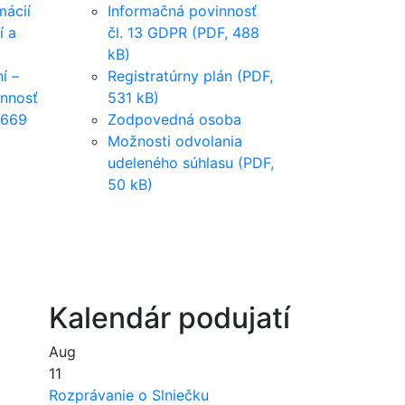
mácií
Informačná povinnosť
í a
čl. 13 GDPR (PDF, 488
kB)
í –
Registratúrny plán (PDF,
innosť
531 kB)
 669
Zodpovedná osoba
Možnosti odvolania
udeleného súhlasu (PDF,
50 kB)
Kalendár podujatí
Aug
11
Rozprávanie o Slniečku