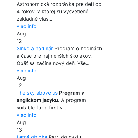
Astronomická rozprávka pre deti od
4 rokov, v ktorej sú vysvetlené
základné vlas...
viac info
Aug
12
Slnko a hodinár
Program o hodinách
a čase pre najmenších školákov.
Opäť sa začína nový deň. Vše...
viac info
Aug
12
The sky above us
Program v
anglickom jazyku.
A program
suitable for a first v...
viac info
Aug
13
Letná obloha
Patrí do cyklu