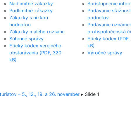
Nadlimitné zákazky
Sprístupnenie infor
Podlimitné zákazky
Podávanie sťažnost
Zákazky s nízkou
podnetov
hodnotou
Podávanie oznámen
Zákazky malého rozsahu
protispoločenská č
Súhrnné správy
Etický kódex (PDF,
Etický kódex verejného
kB)
obstarávania (PDF, 320
Výročné správy
kB)
ristov – 5., 12., 19. a 26. november
▸
Slide 1