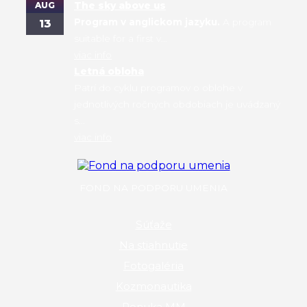
AUG
The sky above us
Program v anglickom jazyku.
A program
13
suitable for a first v...
viac info
Letná obloha
Patrí do cyklu programov o oblohe v
jednotlivých ročných obdobiach je uvádzaný
s...
viac info
FOND NA PODPORU UMENIA
Súťaže
Na stiahnutie
Fotogaléria
Kozmonautika
Ponuka MM