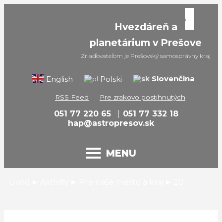
Hvezdáreň a
planetárium v Prešove
Zriaďovateľom je Prešovský samosprávny kraj
Slovenčina
English
Polski
RSS Feed
Pre zrakovo postihnutých
051 77 220 65
051 77 332 18
hap@astropresov.sk
MENU
▸
▸
▸
Úvod
Aktivity
Pre naše mesto a kraj
20