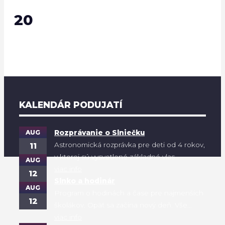
20
KALENDÁR PODUJATÍ
AUG
Rozprávanie o Slniečku
Astronomická rozprávka pre deti od 4 rokov,
11
v ktorej sú vysvetlené základné vlas...
AUG
viac info
12
Slnko a hodinár
AUG
Program o hodinách a čase pre najmenších
12
školákov. Opäť sa začína nový deň. Vše...
viac info