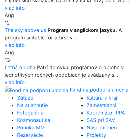
najmenších školákov. Opäť sa začína nový deň. Vše...
viac info
Aug
12
The sky above us
Program v anglickom jazyku.
A
program suitable for a first v...
viac info
Aug
13
Letná obloha
Patrí do cyklu programov o oblohe v
jednotlivých ročných obdobiach je uvádzaný s...
viac info
Fond na podporu umenia
Súťaže
Kultúra v kraji
Na stiahnutie
Zamestnanci
Fotogaléria
Koordinátor PPA
Kozmonautika
SAS pri SAV
Ponuka MM
Naši partneri
Rezervácie
Projekty