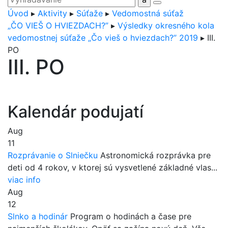
Úvod
▸
Aktivity
▸
Súťaže
▸
Vedomostná súťaž
„ČO VIEŠ O HVIEZDACH?”
▸
Výsledky okresného kola
vedomostnej súťaže „Čo vieš o hviezdach?” 2019
▸
III.
PO
III. PO
Kalendár podujatí
Aug
11
Rozprávanie o Slniečku
Astronomická rozprávka pre
deti od 4 rokov, v ktorej sú vysvetlené základné vlas...
viac info
Aug
12
Slnko a hodinár
Program o hodinách a čase pre