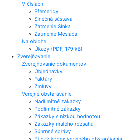
V číslach
Efemeridy
Slnečná sústava
Zatmenie Slnka
Zatmenie Mesiaca
Na oblohe
Úkazy (PDF, 179 kB)
Zverejňovanie
Zverejňovanie dokumentov
Objednávky
Faktúry
Zmluvy
Verejné obstarávanie
Nadlimitné zákazky
Podlimitné zákazky
Zákazky s nízkou hodnotou
Zákazky malého rozsahu
Súhrnné správy
Etický kódex verejného obstarávania