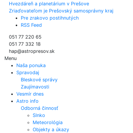
Hvezdáreň a
planetárium v Prešove
Zriaďovateľom je Prešovský samosprávny kraj
Pre zrakovo postihnutých
RSS Feed
051 77 220 65
051 77 332 18
hap@astropresov.sk
Menu
Naša ponuka
Spravodaj
Bleskové správy
Zaujímavosti
Vesmír dnes
Astro info
Odborná činnosť
Slnko
Meteorológia
Objekty a úkazy