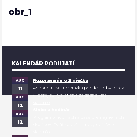
obr_1
KALENDÁR PODUJATÍ
AUG
Rozprávanie o Slniečku
Astronomická rozprávka pre deti od 4 rokov,
11
v ktorej sú vysvetlené základné vlas...
AUG
viac info
12
Slnko a hodinár
AUG
Program o hodinách a čase pre najmenších
12
školákov. Opäť sa začína nový deň. Vše...
viac info