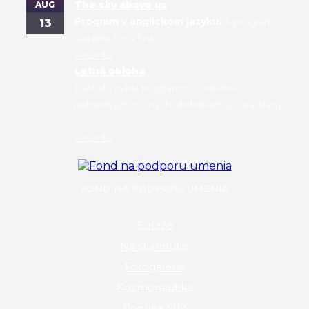
AUG
The sky above us
Program v anglickom jazyku.
A program
13
suitable for a first v...
viac info
Letná obloha
Patrí do cyklu programov o oblohe v
jednotlivých ročných obdobiach je uvádzaný
s...
viac info
FOND NA PODPORU UMENIA
Súťaže
Na stiahnutie
Fotogaléria
Kozmonautika
Ponuka MM