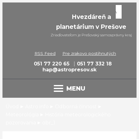
Hvezdáreň a
planetárium v Prešove
Zriaďovateľom je Prešovský samosprávny kraj
RSS Feed
Pre zrakovo postihnutých
051 77 220 65
051 77 332 18
hap@astropresov.sk
MENU
▸
▸
▸
Úvod
Astro info
Odborná činnosť
▸
Meteorológia
História meteorologického
▸
pozorovania
obr_1