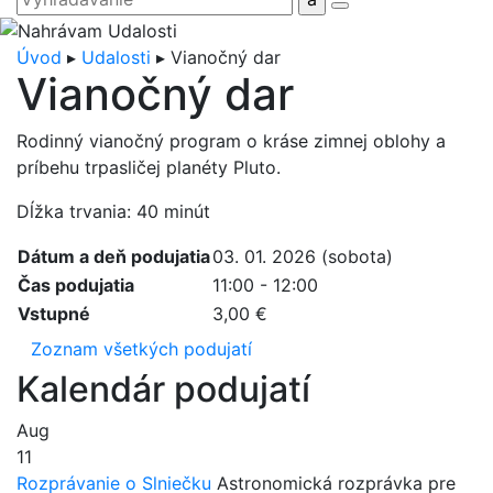
Úvod
▸
Udalosti
▸
Vianočný dar
Vianočný dar
Rodinný vianočný program o kráse zimnej oblohy a
príbehu trpasličej planéty Pluto.
Dĺžka trvania: 40 minút
Dátum a deň podujatia
03. 01. 2026 (sobota)
Čas podujatia
11:00 - 12:00
Vstupné
3,00 €
Zoznam všetkých podujatí
Kalendár podujatí
Aug
11
Rozprávanie o Slniečku
Astronomická rozprávka pre