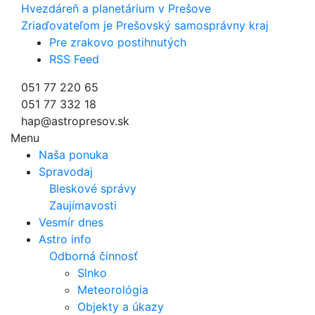
Hvezdáreň a
planetárium v Prešove
Zriaďovateľom je Prešovský samosprávny kraj
Pre zrakovo postihnutých
RSS Feed
051 77 220 65
051 77 332 18
hap@astropresov.sk
Menu
Naša ponuka
Spravodaj
Bleskové správy
Zaujímavosti
Vesmír dnes
Astro info
Odborná činnosť
Slnko
Meteorológia
Objekty a úkazy