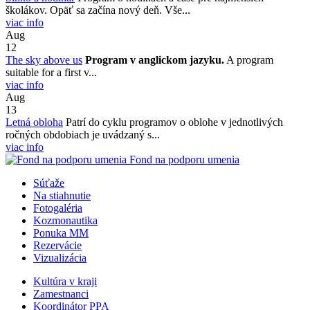
školákov. Opäť sa začína nový deň. Vše...
viac info
Aug
12
The sky above us
Program v anglickom jazyku.
A program
suitable for a first v...
viac info
Aug
13
Letná obloha
Patrí do cyklu programov o oblohe v jednotlivých
ročných obdobiach je uvádzaný s...
viac info
Fond na podporu umenia
Súťaže
Na stiahnutie
Fotogaléria
Kozmonautika
Ponuka MM
Rezervácie
Vizualizácia
Kultúra v kraji
Zamestnanci
Koordinátor PPA