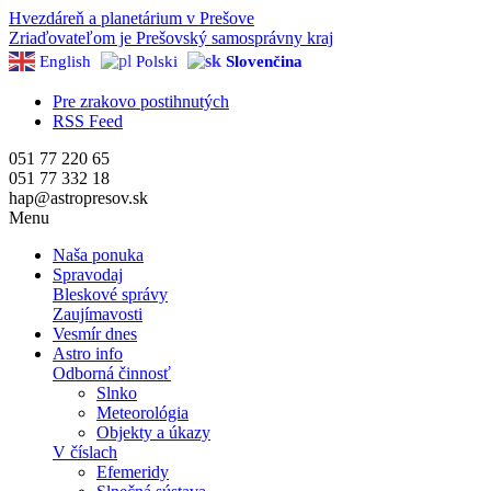
Hvezdáreň a
planetárium v Prešove
Zriaďovateľom je Prešovský samosprávny kraj
English
Polski
Slovenčina
Pre zrakovo postihnutých
RSS Feed
051 77 220 65
051 77 332 18
hap@astropresov.sk
Menu
Naša ponuka
Spravodaj
Bleskové správy
Zaujímavosti
Vesmír dnes
Astro info
Odborná činnosť
Slnko
Meteorológia
Objekty a úkazy
V číslach
Efemeridy