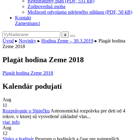
Registratúrny plán (PDF, 531 kB)
Zodpovedná osoba
Možnosti odvolania udeleného súhlasu (PDF, 50 kB)
Kontakt
Zamestnanci
Úvod
▸
Novinky
▸
Hodina Zeme – 30.3.2019
▸
Plagát hodina
Zeme 2018
Plagát hodina Zeme 2018
Plagát hodina Zeme 2018
Kalendár podujatí
Aug
11
Rozprávanie o Slniečku
Astronomická rozprávka pre deti od 4
rokov, v ktorej sú vysvetlené základné vlas...
viac info
Aug
12
Slnko a hodinár
Program o hodinách a čase pre najmenších