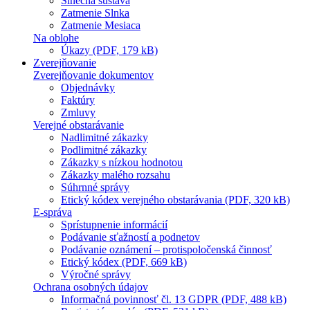
Slnečná sústava
Zatmenie Slnka
Zatmenie Mesiaca
Na oblohe
Úkazy (PDF, 179 kB)
Zverejňovanie
Zverejňovanie dokumentov
Objednávky
Faktúry
Zmluvy
Verejné obstarávanie
Nadlimitné zákazky
Podlimitné zákazky
Zákazky s nízkou hodnotou
Zákazky malého rozsahu
Súhrnné správy
Etický kódex verejného obstarávania (PDF, 320 kB)
E-správa
Sprístupnenie informácií
Podávanie sťažností a podnetov
Podávanie oznámení – protispoločenská činnosť
Etický kódex (PDF, 669 kB)
Výročné správy
Ochrana osobných údajov
Informačná povinnosť čl. 13 GDPR (PDF, 488 kB)