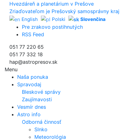
Hvezdáreň a
planetárium v Prešove
Zriaďovateľom je Prešovský samosprávny kraj
English
Polski
Slovenčina
Pre zrakovo postihnutých
RSS Feed
051 77 220 65
051 77 332 18
hap@astropresov.sk
Menu
Naša ponuka
Spravodaj
Bleskové správy
Zaujímavosti
Vesmír dnes
Astro info
Odborná činnosť
Slnko
Meteorológia