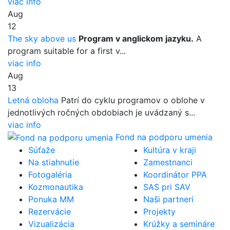
viac info
Aug
12
The sky above us
Program v anglickom jazyku.
A
program suitable for a first v...
viac info
Aug
13
Letná obloha
Patrí do cyklu programov o oblohe v
jednotlivých ročných obdobiach je uvádzaný s...
viac info
Fond na podporu umenia
Súťaže
Kultúra v kraji
Na stiahnutie
Zamestnanci
Fotogaléria
Koordinátor PPA
Kozmonautika
SAS pri SAV
Ponuka MM
Naši partneri
Rezervácie
Projekty
Vizualizácia
Krúžky a semináre