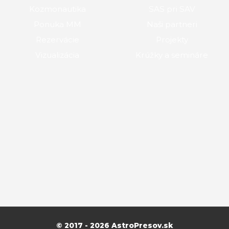
Kozmonautika
SAS pri SAV
Ponuka MM
Naši partneri
Rezervácie
Projekty
Vizualizácia
Krúžky a semináre
© 2017 - 2026 AstroPresov.sk