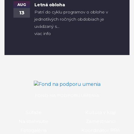
AUG
Letná obloha
Patrí do cyklu programov o oblohe v
13
jednotlivých ročných obdobiach je
uvádzaný s...
viac info
FOND NA PODPORU UMENIA
Súťaže
Kultúra v kraji
Na stiahnutie
Zamestnanci
Fotogaléria
Koordinátor PPA