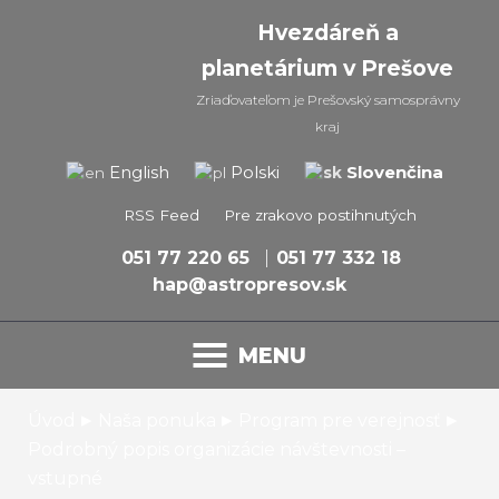
Hvezdáreň a
planetárium v Prešove
Zriaďovateľom je Prešovský samosprávny
kraj
Slovenčina
English
Polski
RSS Feed
Pre zrakovo postihnutých
051 77 220 65
051 77 332 18
hap@astropresov.sk
MENU
▸
▸
▸
Úvod
Naša ponuka
Program pre verejnosť
Podrobný popis organizácie návštevnosti –
vstupné