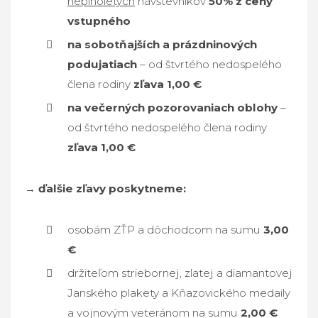
neplnoletých
návštevníkov
50% z ceny
vstupného
na sobotňajších a prázdninových
podujatiach
– od štvrtého nedospelého
člena rodiny
zľava 1,00 €
na večerných pozorovaniach oblohy
–
od štvrtého nedospelého člena rodiny
zľava 1,00 €
→ ďalšie zľavy poskytneme:
osobám ZŤP a dôchodcom na sumu
3,00
€
držiteľom striebornej, zlatej a diamantovej
Janského plakety a Kňazovického medaily
a vojnovým veteránom na sumu
2,00 €