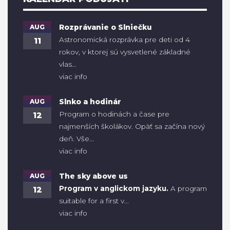
AUG
Rozprávanie o Slniečku
Astronomická rozprávka pre deti od 4
11
rokov, v ktorej sú vysvetlené základné
vlas...
viac info
AUG
Slnko a hodinár
Program o hodinách a čase pre
12
najmenších školákov. Opäť sa začína nový
deň. Vše...
viac info
AUG
The sky above us
Program v anglickom jazyku.
A program
12
suitable for a first v...
viac info