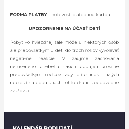
FORMA PLATBY
– hotovosť, platobnou kartou
UPOZORNENIE NA ÚČASŤ DETÍ
Pobyt vo hviezdnej sále môže u niektorých osôb
ale predovšetkým u detí do troch rokov vyvolávať
negatívne reakcie. V záujme zachovania
nerušeného priebehu našich podujatí prosíme
predovšetkým rodičov, aby prítomnosť malých
ratolestí na podujatiach tohto druhu zodpovedne
zvažovali.
KALENDÁR PODUJATÍ