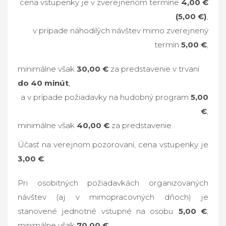
cena vstupenky je v zverejnenom termíne
4,00 €
(5,00 €)
,
v prípade náhodilých návštev mimo zverejnený
termín
5,00 €
,
minimálne však
30,00 €
za predstavenie v trvaní
do 40 minút
,
a v prípade požiadavky na hudobný program
5,00
€
,
minimálne však
40,00 €
za predstavenie.
Účasť na verejnom pozorovaní, cena vstupenky je
3,00 €
.
Pri osobitných požiadavkách organizovaných
návštev (aj v mimopracovných dňoch) je
stanovené jednotné vstupné na osobu
5,00 €
,
minimálne však
70,00 €
.