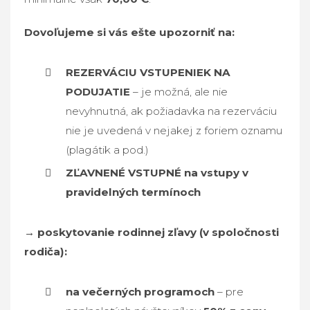
Dovoľujeme si vás ešte upozorniť na:
REZERVÁCIU VSTUPENIEK NA
PODUJATIE
– je možná, ale nie
nevyhnutná, ak požiadavka na rezerváciu
nie je uvedená v nejakej z foriem oznamu
(plagátik a pod.)
ZĽAVNENÉ VSTUPNÉ na vstupy v
pravidelných termínoch
→ poskytovanie rodinnej zľavy (v spoločnosti
rodiča):
na večerných programoch
– pre