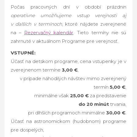
Počas pracovných dní v období prázdnin
operatívne umožňujeme vstup verejnosti aj
v ďalších v termínoch
, ktoré nájdete zverejnené
na –
Rezervačný kalendár
. Tieto termíny nie sú
zahrnuté v aktuálnom Programe pre verejnosť.
VSTUPNÉ:
Účasť na detskom programe, cena vstupenky je v
zverejnenom termíne
3,00 €
,
v prípade náhodilých návštev mimo zverejnený
termín
5,00 €
,
minimálne však
25,00 €
za predstavenie
do 20 minút
trvania,
pri dlhších programoch minimálne
30,00 €
.
Účasť na astronomickom (hudobnom) programe
pre dospelých,