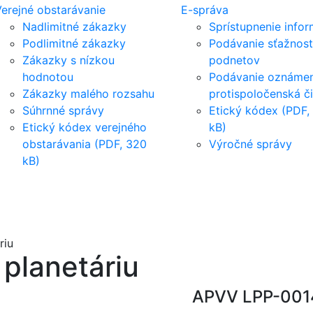
erejné obstarávanie
E-správa
Nadlimitné zákazky
Sprístupnenie infor
Podlimitné zákazky
Podávanie sťažnost
Zákazky s nízkou
podnetov
hodnotou
Podávanie oznámen
Zákazky malého rozsahu
protispoločenská č
Súhrnné správy
Etický kódex (PDF,
Etický kódex verejného
kB)
obstarávania (PDF, 320
Výročné správy
kB)
riu
 planetáriu
APVV LPP-001