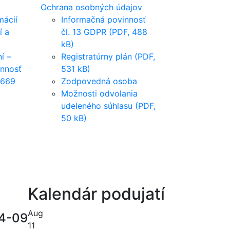
Ochrana osobných údajov
mácií
Informačná povinnosť
í a
čl. 13 GDPR (PDF, 488
kB)
í –
Registratúrny plán (PDF,
innosť
531 kB)
 669
Zodpovedná osoba
Možnosti odvolania
udeleného súhlasu (PDF,
50 kB)
Kalendár podujatí
Aug
4-09
11