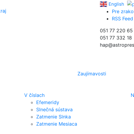
English
raj
Pre zrako
RSS Feed
051 77 220 65
051 77 332 18
hap@astropres
Zaujímavosti
V číslach
N
Efemeridy
Slnečná sústava
Zatmenie Slnka
Zatmenie Mesiaca