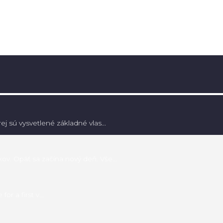
j sú vysvetlené základné vlas...
v. Opäť sa začína nový deň. Vše...
or a first v...