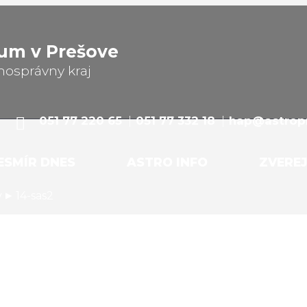
ium v Prešove
mosprávny kraj
051 77 220 65
051 77 332 18
hap@astropr
ESMÍR DNES
ASTRO INFO
ZVERE
▸
y
14-sas2