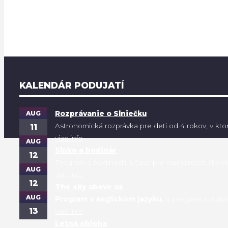
KALENDÁR PODUJATÍ
AUG
Rozprávanie o Slniečku
Astronomická rozprávka pre deti od 4 rokov, v ktore
11
viac info
AUG
Slnko a hodinár
12
Program o hodinách a čase pre najmenších školáko
AUG
viac info
12
The sky above us
AUG
Program v anglickom jazyku.
A program suitable f
13
viac info
Letná obloha