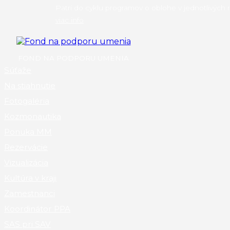
Patrí do cyklu programov o oblohe v jednotlivých 
viac info
FOND NA PODPORU UMENIA
Súťaže
Na stiahnutie
Fotogaléria
Kozmonautika
Ponuka MM
Rezervácie
Vizualizácia
Kultúra v kraji
Zamestnanci
Koordinátor PPA
SAS pri SAV