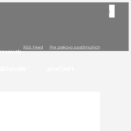
RSS Feed
Pre zrakovo postihnutých
esov.sk
JŇOVANIE
KONTAKT