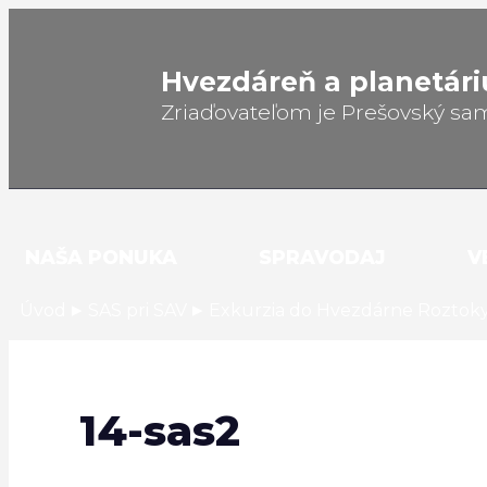
Hvezdáreň a
planetár
Zriaďovateľom je Prešovský sa
NAŠA PONUKA
SPRAVODAJ
V
▸
▸
Úvod
SAS pri SAV
Exkurzia do Hvezdárne Roztok
14-sas2