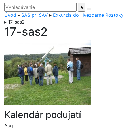
Úvod
▸
SAS pri SAV
▸
Exkurzia do Hvezdárne Roztoky
▸
17-sas2
17-sas2
Kalendár podujatí
Aug