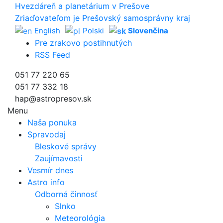
Hvezdáreň a
planetárium v Prešove
Zriaďovateľom je Prešovský samosprávny kraj
English
Polski
Slovenčina
Pre zrakovo postihnutých
RSS Feed
051 77 220 65
051 77 332 18
hap@astropresov.sk
Menu
Naša ponuka
Spravodaj
Bleskové správy
Zaujímavosti
Vesmír dnes
Astro info
Odborná činnosť
Slnko
Meteorológia