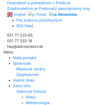
Hvezdáreň a
planetárium v Prešove
Zriaďovateľom je Prešovský samosprávny kraj
English
Polski
Slovenčina
Pre zrakovo postihnutých
RSS Feed
051 77 220 65
051 77 332 18
hap@astropresov.sk
Menu
Naša ponuka
Spravodaj
Bleskové správy
Zaujímavosti
Vesmír dnes
Astro info
Odborná činnosť
Slnko
Meteorológia