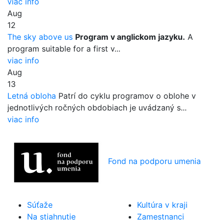
viac info
Aug
12
The sky above us
Program v anglickom jazyku.
A
program suitable for a first v...
viac info
Aug
13
Letná obloha
Patrí do cyklu programov o oblohe v
jednotlivých ročných obdobiach je uvádzaný s...
viac info
Fond na podporu umenia
Súťaže
Kultúra v kraji
Na stiahnutie
Zamestnanci