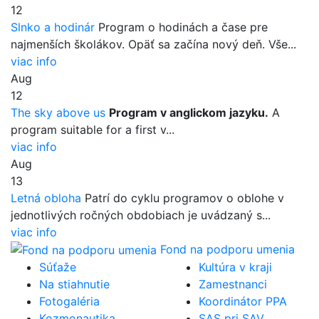
12
Slnko a hodinár
Program o hodinách a čase pre
najmenších školákov. Opäť sa začína nový deň. Vše...
viac info
Aug
12
The sky above us
Program v anglickom jazyku.
A
program suitable for a first v...
viac info
Aug
13
Letná obloha
Patrí do cyklu programov o oblohe v
jednotlivých ročných obdobiach je uvádzaný s...
viac info
Fond na podporu umenia
Súťaže
Kultúra v kraji
Na stiahnutie
Zamestnanci
Fotogaléria
Koordinátor PPA
Kozmonautika
SAS pri SAV