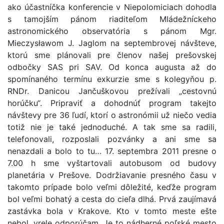
ako účastníčka konferencie v Niepolomiciach dohodla
s tamojším pánom riaditeľom Mládežníckeho
astronomického observatória s pánom Mgr.
Mieczysławom J. Jaglom na septembrovej návšteve,
ktorú sme plánovali pre členov našej prešovskej
odbočky SAS pri SAV. Od konca augusta až do
spomínaného termínu exkurzie sme s kolegyňou p.
RNDr. Danicou Jančuškovou prežívali „cestovnú
horúčku“. Pripraviť a dohodnúť program takejto
návštevy pre 36 ľudí, ktorí o astronómii už niečo vedia
totiž nie je také jednoduché. A tak sme sa radili,
telefonovali, rozposlali pozvánky a ani sme sa
nenazdali a bolo to tu… 17. septembra 2011 presne o
7.00 h sme vyštartovali autobusom od budovy
planetária v Prešove. Dodržiavanie presného času v
takomto prípade bolo veľmi dôležité, keďže program
bol veľmi bohatý a cesta do cieľa dlhá. Prvá zaujímavá
zastávka bola v Krakove. Kto v tomto meste ešte
nebol, vrele odporúčam. Je to nádherné poľské mesto