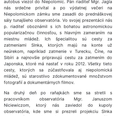
autobus viezol do Niepolomic. Pán riaditeľ Mgr. Jagla
nás srdečne privítal a po výdatnej večeri na
Niepolomickom zámku sme zasadli do prednáškovej
sály tunajšieho observatória. Vo svojej prezentácii nás
p. riaditeľ oboznámil s ich bohatou astronomickou
popularizačnou činnosťou, s hlavným zameraním na
miestnu mládež. Ich špecialitou sú cesty za
zatmeniami Slnka, ktorých majú na konte už
neúrekom, napríklad zatmenie v Turecku, Číne, na
Sibíri a najnovšie pripravujú cestu za zatmením do
Japonska, ktoré má nastať v roku 2012. Všetky tieto
cesty, ktorých sa zúčastňovala aj niepolomická
mládež, sú starostlivo zdokumentované množstvom
fotografií a dokumentárnych filmov.
Na druhý deň po raňajkách sme sa stretli s
pracovníkom observatória Mgr. Januszom
Niciewiczom, ktorý nás zaviedol do kupoly
observatória, kde sme si prezreli projekciu Slnka