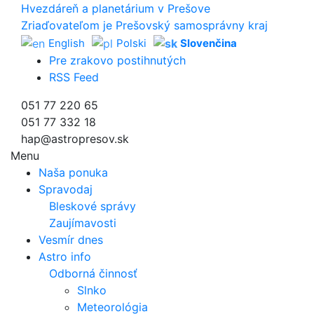
Hvezdáreň a
planetárium v Prešove
Zriaďovateľom je Prešovský samosprávny kraj
English
Polski
Slovenčina
Pre zrakovo postihnutých
RSS Feed
051 77 220 65
051 77 332 18
hap@astropresov.sk
Menu
Naša ponuka
Spravodaj
Bleskové správy
Zaujímavosti
Vesmír dnes
Astro info
Odborná činnosť
Slnko
Meteorológia