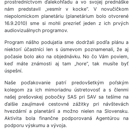
prostredníctvom ďalekohľadu a vo svojej prednáške
nám predstavil „vesmír v kocke“. V novučičkom
niepolomickom planetáriu (planetárium bolo otvorené
16.9.2010) sme si mohli prezrieť jeden z ich prvých
audiovizuálnych programov.
Program nášho podujatia sme dodržali podľa plánu a
niektorí účastníci len s úsmevom poznamenali, že aj
počasie bolo ako na objednávku. No čo Vám poviem,
keď máte známosti aj tam „hore“, tak musíte byť
úspešní.
Naše poďakovanie patrí predovšetkým poľským
kolegom za ich mimoriadnu ústretovosť a s členmi
našej prešovskej pobočky SAS pri SAV sa tešíme na
ďalšie zaujímavé cestovné zážitky pri návštevách
hvezdární a planetárií a možno nielen na Slovensku.
Aktivita bola finančne podporovaná Agentúrou na
podporu výskumu a vývoja.