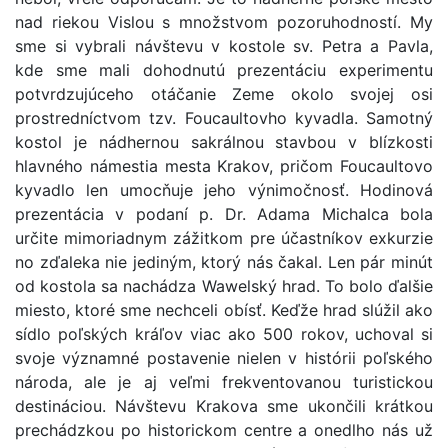
nad riekou Vislou s množstvom pozoruhodností. My
sme si vybrali návštevu v kostole sv. Petra a Pavla,
kde sme mali dohodnutú prezentáciu experimentu
potvrdzujúceho otáčanie Zeme okolo svojej osi
prostredníctvom tzv. Foucaultovho kyvadla. Samotný
kostol je nádhernou sakrálnou stavbou v blízkosti
hlavného námestia mesta Krakov, pričom Foucaultovo
kyvadlo len umocňuje jeho výnimočnosť. Hodinová
prezentácia v podaní p. Dr. Adama Michalca bola
určite mimoriadnym zážitkom pre účastníkov exkurzie
no zďaleka nie jediným, ktorý nás čakal. Len pár minút
od kostola sa nachádza Wawelský hrad. To bolo ďalšie
miesto, ktoré sme nechceli obísť. Keďže hrad slúžil ako
sídlo poľských kráľov viac ako 500 rokov, uchoval si
svoje významné postavenie nielen v histórii poľského
národa, ale je aj veľmi frekventovanou turistickou
destináciou. Návštevu Krakova sme ukončili krátkou
prechádzkou po historickom centre a onedlho nás už