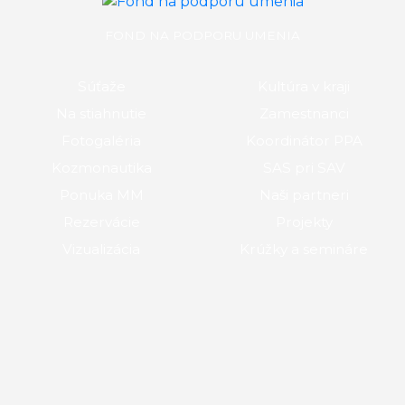
FOND NA PODPORU UMENIA
Súťaže
Kultúra v kraji
Na stiahnutie
Zamestnanci
Fotogaléria
Koordinátor PPA
Kozmonautika
SAS pri SAV
Ponuka MM
Naši partneri
Rezervácie
Projekty
Vizualizácia
Krúžky a semináre