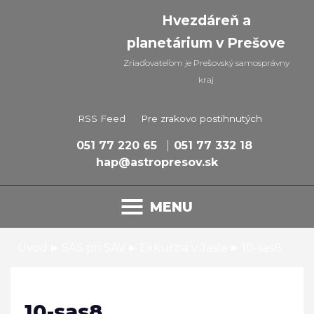
Hvezdáreň a
planetárium v Prešove
Zriaďovateľom je Prešovský samosprávny
kraj
RSS Feed
Pre zrakovo postihnutých
051 77 220 65
051 77 332 18
hap@astropresov.sk
MENU
▸
▸
▸
Úvod
SAS pri SAV
Exkurzia v Jasle
10-sas8
10-sas8