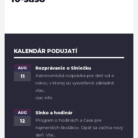
KALENDÁR PODUJATÍ
AUG
Rozprávanie o Slniečku
Astronomická rozprávka pre deti od 4
11
rokov, v ktorej sú vysvetlené základné
vlas...
viac info
AUG
Slnko a hodinár
Program o hodinách a čase pre
12
najmenších školákov. Opäť sa začína nový
deň. Vše...